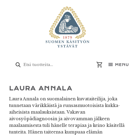
Skip
Skip
Skip
to
to
to
primary
main
footer
navigation
content
Products
search
MENU
LAURA ANNALA
Laura Annala on suomalainen kuvataiteilija, joka
tunnetaan värikkäistä ja runsasmuotoisista kukka-
aiheisista maalauksistaan. Vakavan
aivosyöpädiagnoosin ja aivovamman jälkeen
maalaamisesta tuli hänelle terapiaa ja keino käsitellä
tunteita. Hänen taiteensa kumpuaa elämän