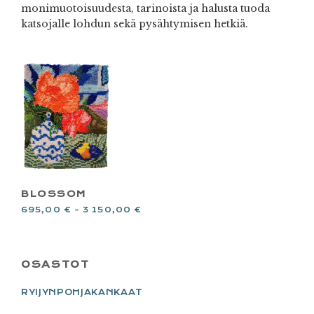
monimuotoisuudesta, tarinoista ja halusta tuoda
katsojalle lohdun sekä pysähtymisen hetkiä.
BLOSSOM
695,00
€
–
3 150,00
€
PRIMARY
OSASTOT
SIDEBAR
RYIJYNPOHJAKANKAAT