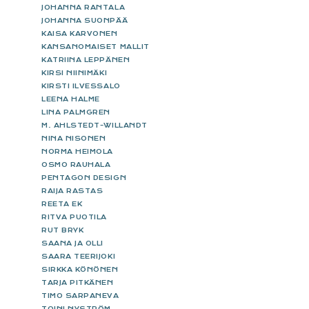
JOHANNA RANTALA
JOHANNA SUONPÄÄ
KAISA KARVONEN
KANSANOMAISET MALLIT
KATRIINA LEPPÄNEN
KIRSI NIINIMÄKI
KIRSTI ILVESSALO
LEENA HALME
LINA PALMGREN
M. AHLSTEDT-WILLANDT
NINA NISONEN
NORMA HEIMOLA
OSMO RAUHALA
PENTAGON DESIGN
RAIJA RASTAS
REETA EK
RITVA PUOTILA
RUT BRYK
SAANA JA OLLI
SAARA TEERIJOKI
SIRKKA KÖNÖNEN
TARJA PITKÄNEN
TIMO SARPANEVA
TOINI NYSTRÖM