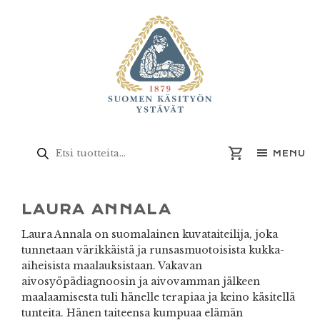
Skip
Skip
Skip
Skip
to
to
to
to
primary
main
primary
footer
navigation
content
sidebar
Products
search
MENU
LAURA ANNALA
Laura Annala on suomalainen kuvataiteilija, joka
tunnetaan värikkäistä ja runsasmuotoisista kukka-
aiheisista maalauksistaan. Vakavan
aivosyöpädiagnoosin ja aivovamman jälkeen
maalaamisesta tuli hänelle terapiaa ja keino käsitellä
tunteita. Hänen taiteensa kumpuaa elämän