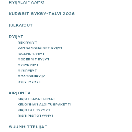
RYIJYLAINAAMO
KURSSIT SYKSY-TALVI 2026
JULKAISUT
RYIJYT
REKIRYIJYT
KANSANOMAISET RYIJYT
JUGEND-RYIJYT
MODERNIT RYIJYT
NYKYRYIJYT
MINIRYIJYT
OMATOIMIRYIJY
RYIJYTYYNYT
KIRJONTA
KIRJOTTAVAT LIINAT
KIRJONNAN ALOITUSPAKETTI
KIRJOTUT TYYNYT
RISTIPISTOTYYNYT
SUUNNITTELIJAT