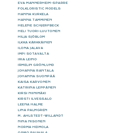
EVA MANNERHEIM-SPARRE
FOLKLORISTIC MODELS
HANNA KURKELA
HANNA TAMMINEN
HELENE SCHJERFBECK
HELI TUORI-LUUTONEN
HILJA SJÖBLOM
ILKKA KÄRKKÄINEN
ILONA JALAVA
IMPI SOTAVALTA
IRIA LEINO
IRMELIN GRÖNLUND
JOHANNA RANTALA
JOHANNA SUONPÄÄ
KAISA KARVONEN
KATRIINA LEPPÄNEN
KIRSI NIINIMÄKI
KIRSTI ILVESSALO
LEENA HALME
LINA PALMGREN
M. AHLSTEDT-WILLANDT
NINA NISONEN
NORMA HEIMOLA
OSMO RAUHALA