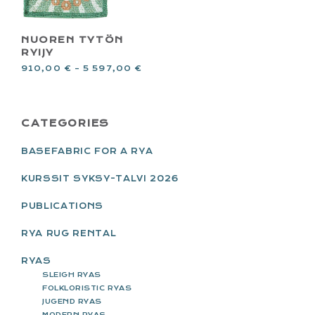
NUOREN TYTÖN
RYIJY
910,00
€
–
5 597,00
€
PRIMARY
CATEGORIES
SIDEBAR
BASEFABRIC FOR A RYA
KURSSIT SYKSY-TALVI 2026
PUBLICATIONS
RYA RUG RENTAL
RYAS
SLEIGH RYAS
FOLKLORISTIC RYAS
JUGEND RYAS
MODERN RYAS