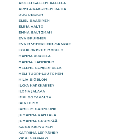
AKSELI GALLEN-KALLELA
ARMI AIRAKSINEN-RATIA
DOG DESIGN
ELIEL SAARINEN
ELINA AALTO
EMMA SALTZMAN
EVA BRUMMER
EVA MANNERHEIM-SPARRE
FOLKLORISTIC MODELS
HANNA KURKELA
HANNA TAMMINEN
HELENE SCHJERFBECK
HELI TUORI-LUUTONEN
HILJA SJÖBLOM
ILKKA KÄRKKÄINEN
ILONA JALAVA
IMPI SOTAVALTA
IRIA LEINO
IRMELIN GRÖNLUND
JOHANNA RANTALA
JOHANNA SUONPÄÄ
KAISA KARVONEN
KATRIINA LEPPÄNEN
KIRSI NIINIMÄKI