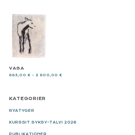
VASA
663,00
€
–
2 600,00
€
PRIMARY
KATEGORIER
SIDEBAR
RYATYGER
KURSSIT SYKSY-TALVI 2026
PUBLIKATIONER