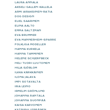
LAURA ANNALA
AKSELI GALLEN-KALLELA
ARMI AIRAKSINEN-RATIA
DOG DESIGN
ELIEL SAARINEN
ELINA AALTO
EMMA SALTZMAN
EVA BRUMMER
EVA MANNERHEIM-SPARRE
FOLKLIGA MODELLER
HANNA KURKELA
HANNA TAMMINEN
HELENE SCHJERFBECK
HELI TUORI-LUUTONEN
HILJA SJÖBLOM
ILKKA KÄRKKÄINEN
ILONA JALAVA
IMPI SOTAVALTA
IRIA LEINO
IRMELIN GRÖNLUND
JOHANNA RANTALA
JOHANNA SUONPÄÄ
KAISA KARVONEN
KATRIINA LEPPÄNEN