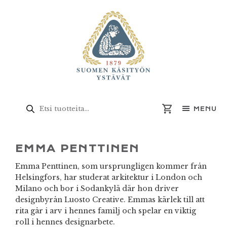
Skip
Skip
Skip
Skip
to
to
to
to
primary
main
primary
footer
navigation
content
sidebar
Produktsökning
MENU
EMMA PENTTINEN
Emma Penttinen, som ursprungligen kommer från
Helsingfors, har studerat arkitektur i London och
Milano och bor i Sodankylä där hon driver
designbyrån Luosto Creative. Emmas kärlek till att
rita går i arv i hennes familj och spelar en viktig
roll i hennes designarbete.