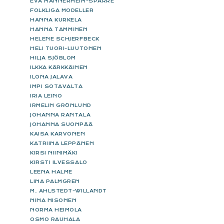
EVA MANNERHEIM-SPARRE
FOLKLIGA MODELLER
HANNA KURKELA
HANNA TAMMINEN
HELENE SCHJERFBECK
HELI TUORI-LUUTONEN
HILJA SJÖBLOM
ILKKA KÄRKKÄINEN
ILONA JALAVA
IMPI SOTAVALTA
IRIA LEINO
IRMELIN GRÖNLUND
JOHANNA RANTALA
JOHANNA SUONPÄÄ
KAISA KARVONEN
KATRIINA LEPPÄNEN
KIRSI NIINIMÄKI
KIRSTI ILVESSALO
LEENA HALME
LINA PALMGREN
M. AHLSTEDT-WILLANDT
NINA NISONEN
NORMA HEIMOLA
OSMO RAUHALA