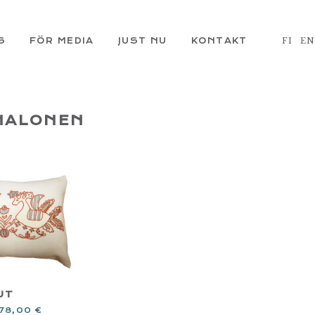
S
FÖR MEDIA
JUST NU
KONTAKT
FI
E
 HALONEN
UT
78,00
€