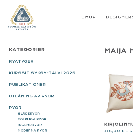
Skip
Skip
Skip
Skip
to
to
to
to
primary
main
primary
footer
SHOP
DESIGNER
navigation
content
sidebar
PRIMARY
KATEGORIER
MAIJA
SIDEBAR
RYATYGER
KURSSIT SYKSY-TALVI 2026
PUBLIKATIONER
UTLÅNING AV RYOR
RYOR
SLÄDERYOR
FOLKLIGA RYOR
KIRJOLINN
JUGENDRYOR
MODERNA RYOR
116,00
€
–
6