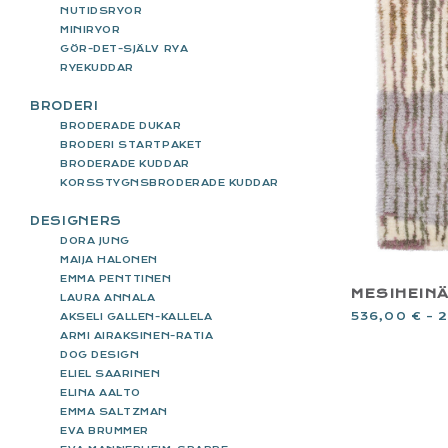
NUTIDSRYOR
MINIRYOR
GÖR-DET-SJÄLV RYA
RYEKUDDAR
BRODERI
BRODERADE DUKAR
BRODERI STARTPAKET
BRODERADE KUDDAR
KORSSTYGNSBRODERADE KUDDAR
DESIGNERS
DORA JUNG
MAIJA HALONEN
EMMA PENTTINEN
MESIHEIN
LAURA ANNALA
536,00
€
–
2
AKSELI GALLEN-KALLELA
ARMI AIRAKSINEN-RATIA
DOG DESIGN
ELIEL SAARINEN
ELINA AALTO
EMMA SALTZMAN
EVA BRUMMER