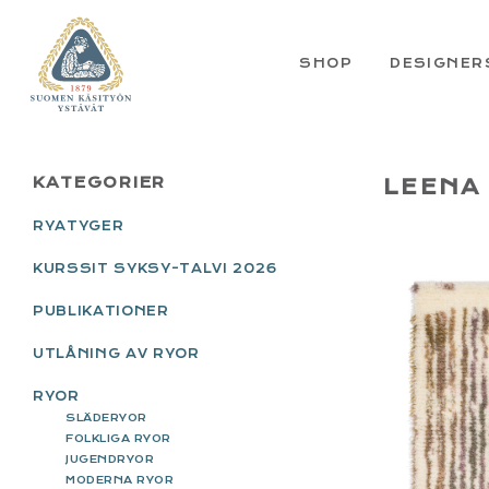
Skip
Skip
Skip
Skip
to
to
to
to
primary
main
primary
footer
SHOP
DESIGNER
navigation
content
sidebar
PRIMARY
KATEGORIER
LEENA
SIDEBAR
RYATYGER
KURSSIT SYKSY-TALVI 2026
PUBLIKATIONER
UTLÅNING AV RYOR
RYOR
SLÄDERYOR
FOLKLIGA RYOR
JUGENDRYOR
MODERNA RYOR