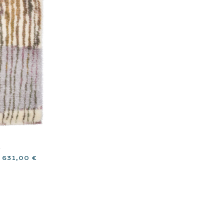
Ä
 631,00
€