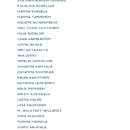
EVA MANNERHEIM-SPARRE
FOLKLIGA MODELLER
HANNA KURKELA
HANNA TAMMINEN
HELENE SCHJERFBECK
HELI TUORI-LUUTONEN
HILJA SJÖBLOM
ILKKA KÄRKKÄINEN
ILONA JALAVA
IMPI SOTAVALTA
IRIA LEINO
IRMELIN GRÖNLUND
JOHANNA RANTALA
JOHANNA SUONPÄÄ
KAISA KARVONEN
KATRIINA LEPPÄNEN
KIRSI NIINIMÄKI
KIRSTI ILVESSALO
LEENA HALME
LINA PALMGREN
M. AHLSTEDT-WILLANDT
NINA NISONEN
NORMA HEIMOLA
OSMO RAUHALA