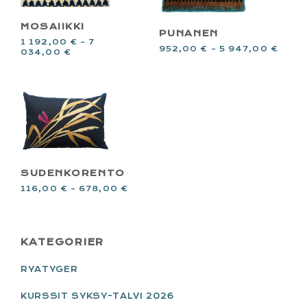
MOSAIIKKI
PUNANEN
1 192,00
€
–
7
952,00
€
–
5 947,00
€
034,00
€
SUDENKORENTO
116,00
€
–
678,00
€
PRIMARY
KATEGORIER
SIDEBAR
RYATYGER
KURSSIT SYKSY-TALVI 2026