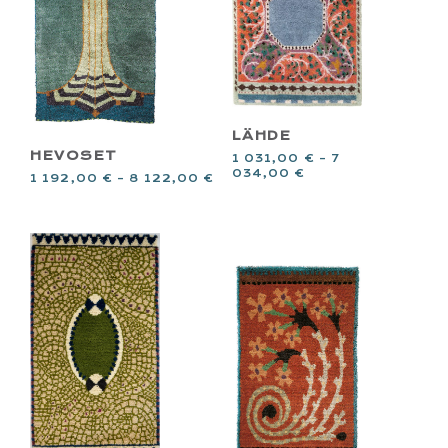
LÄHDE
HEVOSET
1 031,00
€
–
7
034,00
€
1 192,00
€
–
8 122,00
€