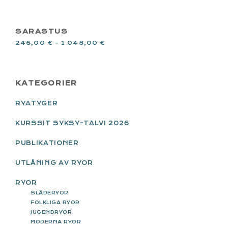
SARASTUS
246,00
€
–
1 048,00
€
PRIMARY
KATEGORIER
SIDEBAR
RYATYGER
KURSSIT SYKSY-TALVI 2026
PUBLIKATIONER
UTLÅNING AV RYOR
RYOR
SLÄDERYOR
FOLKLIGA RYOR
JUGENDRYOR
MODERNA RYOR