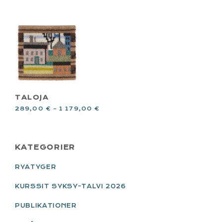
TALOJA
289,00
€
–
1 179,00
€
PRIMARY
KATEGORIER
SIDEBAR
RYATYGER
KURSSIT SYKSY-TALVI 2026
PUBLIKATIONER