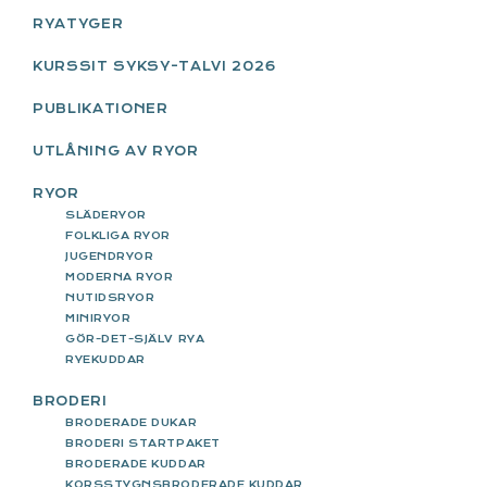
SIDEBAR
RYATYGER
KURSSIT SYKSY-TALVI 2026
PUBLIKATIONER
UTLÅNING AV RYOR
RYOR
SLÄDERYOR
FOLKLIGA RYOR
JUGENDRYOR
MODERNA RYOR
NUTIDSRYOR
MINIRYOR
GÖR-DET-SJÄLV RYA
RYEKUDDAR
BRODERI
BRODERADE DUKAR
BRODERI STARTPAKET
BRODERADE KUDDAR
KORSSTYGNSBRODERADE KUDDAR