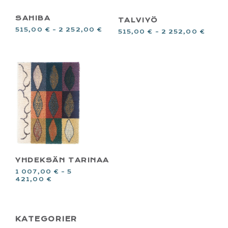
SAHIBA
TALVIYÖ
515,00
€
–
2 252,00
€
515,00
€
–
2 252,00
€
YHDEKSÄN TARINAA
1 007,00
€
–
5
421,00
€
PRIMARY
KATEGORIER