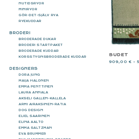
NUTIDSRYOR
MINIRYOR
GÖR-DET-SJÄLV RYA
RYEKUDDAR
BRODERI
BRODERADE DUKAR
BRODERI STARTPAKET
BRODERADE KUDDAR
SUDET
KORSSTYGNSBRODERADE KUDDAR
909,00
€
–
DESIGNERS
DORA JUNG
MAIJA HALONEN
EMMA PENTTINEN
LAURA ANNALA
AKSELI GALLEN-KALLELA
ARMI AIRAKSINEN-RATIA
DOG DESIGN
ELIEL SAARINEN
ELINA AALTO
EMMA SALTZMAN
EVA BRUMMER