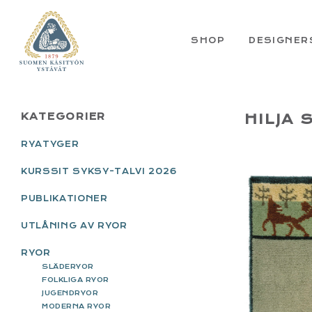
Skip
Skip
Skip
Skip
to
to
to
to
primary
main
primary
footer
SHOP
DESIGNER
navigation
content
sidebar
PRIMARY
KATEGORIER
HILJA 
SIDEBAR
RYATYGER
KURSSIT SYKSY-TALVI 2026
PUBLIKATIONER
UTLÅNING AV RYOR
RYOR
SLÄDERYOR
FOLKLIGA RYOR
JUGENDRYOR
MODERNA RYOR