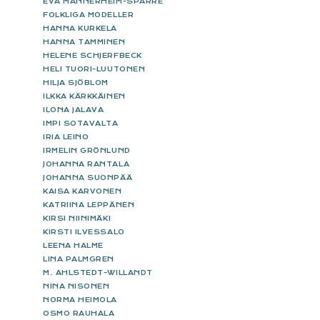
EVA MANNERHEIM-SPARRE
FOLKLIGA MODELLER
HANNA KURKELA
HANNA TAMMINEN
HELENE SCHJERFBECK
HELI TUORI-LUUTONEN
HILJA SJÖBLOM
ILKKA KÄRKKÄINEN
ILONA JALAVA
IMPI SOTAVALTA
IRIA LEINO
IRMELIN GRÖNLUND
JOHANNA RANTALA
JOHANNA SUONPÄÄ
KAISA KARVONEN
KATRIINA LEPPÄNEN
KIRSI NIINIMÄKI
KIRSTI ILVESSALO
LEENA HALME
LINA PALMGREN
M. AHLSTEDT-WILLANDT
NINA NISONEN
NORMA HEIMOLA
OSMO RAUHALA