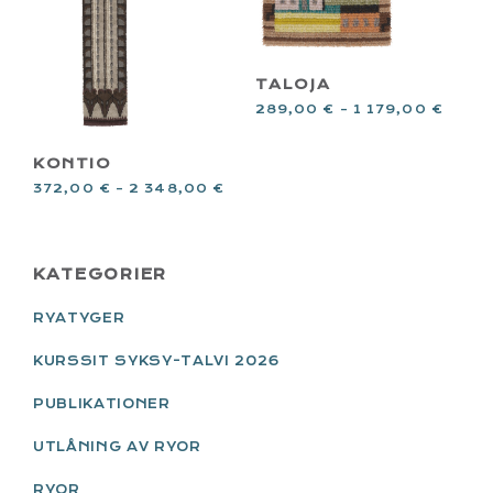
TALOJA
289,00
€
–
1 179,00
€
KONTIO
372,00
€
–
2 348,00
€
PRIMARY
KATEGORIER
SIDEBAR
RYATYGER
KURSSIT SYKSY-TALVI 2026
PUBLIKATIONER
UTLÅNING AV RYOR
RYOR