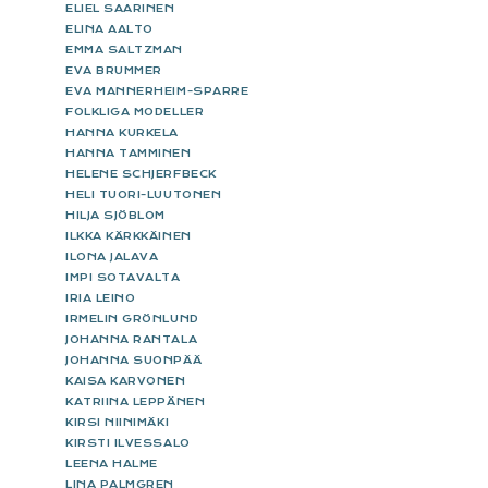
ELIEL SAARINEN
ELINA AALTO
EMMA SALTZMAN
EVA BRUMMER
EVA MANNERHEIM-SPARRE
FOLKLIGA MODELLER
HANNA KURKELA
HANNA TAMMINEN
HELENE SCHJERFBECK
HELI TUORI-LUUTONEN
HILJA SJÖBLOM
ILKKA KÄRKKÄINEN
ILONA JALAVA
IMPI SOTAVALTA
IRIA LEINO
IRMELIN GRÖNLUND
JOHANNA RANTALA
JOHANNA SUONPÄÄ
KAISA KARVONEN
KATRIINA LEPPÄNEN
KIRSI NIINIMÄKI
KIRSTI ILVESSALO
LEENA HALME
LINA PALMGREN