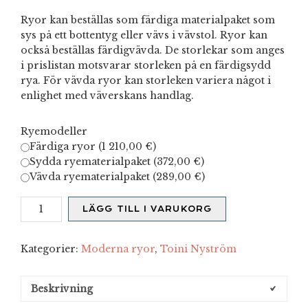
Ryor kan beställas som färdiga materialpaket som
sys på ett bottentyg eller vävs i vävstol. Ryor kan
också beställas färdigvävda. De storlekar som anges
i prislistan motsvarar storleken på en färdigsydd
rya. För vävda ryor kan storleken variera något i
enlighet med väverskans handlag.
Ryemodeller
Färdiga ryor (
1 210,00
€
)
Sydda ryematerialpaket (
372,00
€
)
Vävda ryematerialpaket (
289,00
€
)
Kissat
LÄGG TILL I VARUKORG
mängd
Kategorier:
Moderna ryor
,
Toini Nyström
Beskrivning