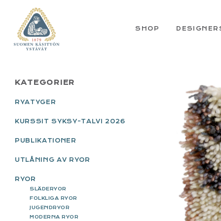
Skip
Skip
Skip
Skip
to
to
to
to
primary
main
primary
footer
SHOP
DESIGNER
navigation
content
sidebar
PRIMARY
KATEGORIER
SIDEBAR
RYATYGER
KURSSIT SYKSY-TALVI 2026
PUBLIKATIONER
UTLÅNING AV RYOR
RYOR
SLÄDERYOR
FOLKLIGA RYOR
JUGENDRYOR
MODERNA RYOR