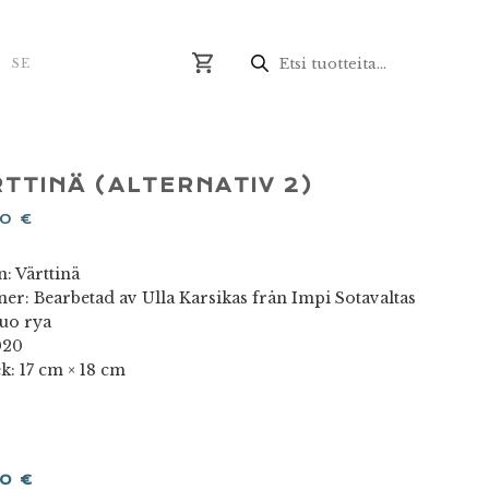
Produktsökning
N
SE
TTINÄ (ALTERNATIV 2)
00
€
: Värttinä
ner: Bearbetad av Ulla Karsikas från Impi Sotavaltas
suo rya
020
k: 17 cm × 18 cm
00
€