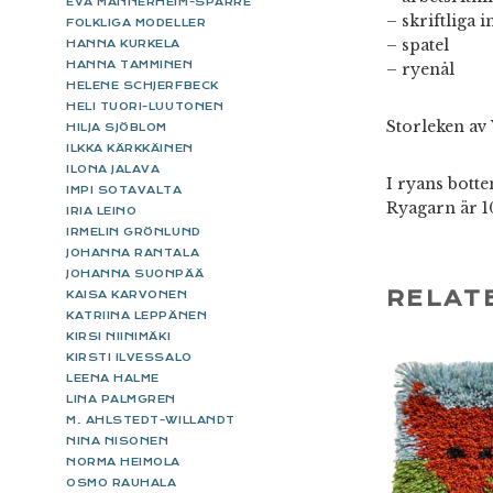
EVA MANNERHEIM-SPARRE
– skriftliga 
FOLKLIGA MODELLER
– spatel
HANNA KURKELA
HANNA TAMMINEN
– ryenål
HELENE SCHJERFBECK
HELI TUORI-LUUTONEN
Storleken av 
HILJA SJÖBLOM
ILKKA KÄRKKÄINEN
ILONA JALAVA
I ryans botte
IMPI SOTAVALTA
Ryagarn är 1
IRIA LEINO
IRMELIN GRÖNLUND
JOHANNA RANTALA
JOHANNA SUONPÄÄ
RELAT
KAISA KARVONEN
KATRIINA LEPPÄNEN
KIRSI NIINIMÄKI
KIRSTI ILVESSALO
LEENA HALME
LINA PALMGREN
M. AHLSTEDT-WILLANDT
NINA NISONEN
NORMA HEIMOLA
OSMO RAUHALA