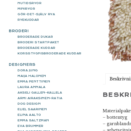
NUTIDSRYOR
MINIRYOR
GÖR-DET-SJÄLV RYA
RYEKUDDAR
BRODERI
BRODERADE DUKAR
BRODERI STARTPAKET
BRODERADE KUDDAR
KORSSTYGNSBRODERADE KUDDAR
DESIGNERS
DORA JUNG
MAIJA HALONEN
Beskrivn
EMMA PENTTINEN
LAURA ANNALA
AKSELI GALLEN-KALLELA
BESKR
ARMI AIRAKSINEN-RATIA
DOG DESIGN
ELIEL SAARINEN
Materialpaket
ELINA AALTO
– bottentyg
EMMA SALTZMAN
– garnbland
EVA BRUMMER
– arbetsritni