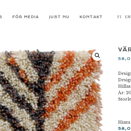
S
FÖR MEDIA
JUST NU
KONTAKT
FI
E
VÄR
58,
Design
Desig
Hilla
År: 2
Storle
Hinta
58,