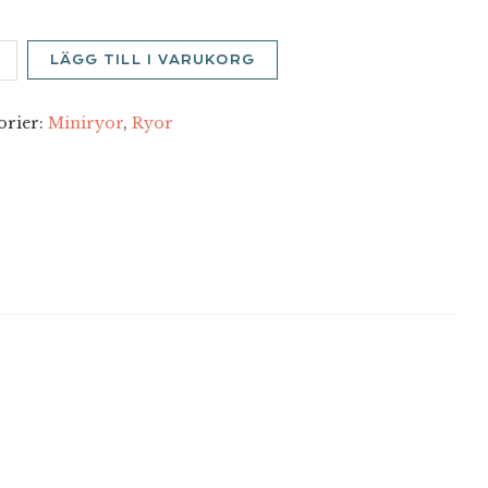
nä
LÄGG TILL I VARUKORG
nativ
d
orier:
Miniryor
,
Ryor