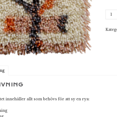
Värtti
(Alter
2)
mäng
Kateg
ing
IVNING
et innehåller allt som behövs för att sy en rya:
ning
ng