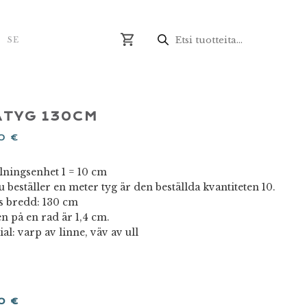
Produktsökning
N
SE
ATYG 130CM
00
€
llningsenhet 1 = 10 cm
beställer en meter tyg är den beställda kvantiteten 10.
s bredd: 130 cm
n på en rad är 1,4 cm.
al: varp av linne, väv av ull
00
€