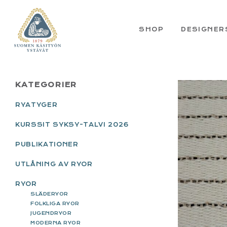
Skip
Skip
Skip
Skip
to
to
to
to
primary
main
primary
footer
SHOP
DESIGNER
navigation
content
sidebar
PRIMARY
KATEGORIER
SIDEBAR
RYATYGER
KURSSIT SYKSY-TALVI 2026
PUBLIKATIONER
UTLÅNING AV RYOR
RYOR
SLÄDERYOR
FOLKLIGA RYOR
JUGENDRYOR
MODERNA RYOR