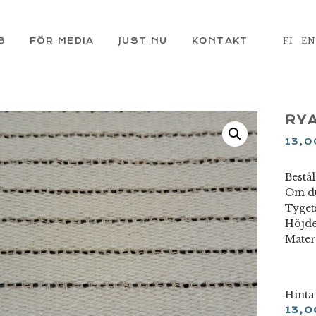
S
FÖR MEDIA
JUST NU
KONTAKT
FI
E
RY
13,
Bestä
Om du 
Tyget
Höjde
Materi
Hinta
13,