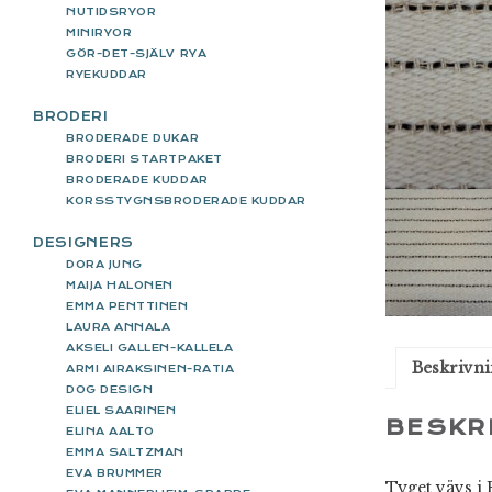
NUTIDSRYOR
MINIRYOR
GÖR-DET-SJÄLV RYA
RYEKUDDAR
BRODERI
BRODERADE DUKAR
BRODERI STARTPAKET
BRODERADE KUDDAR
KORSSTYGNSBRODERADE KUDDAR
DESIGNERS
DORA JUNG
MAIJA HALONEN
EMMA PENTTINEN
LAURA ANNALA
AKSELI GALLEN-KALLELA
Beskrivn
ARMI AIRAKSINEN-RATIA
DOG DESIGN
ELIEL SAARINEN
BESKR
ELINA AALTO
EMMA SALTZMAN
EVA BRUMMER
Tyget vävs i 