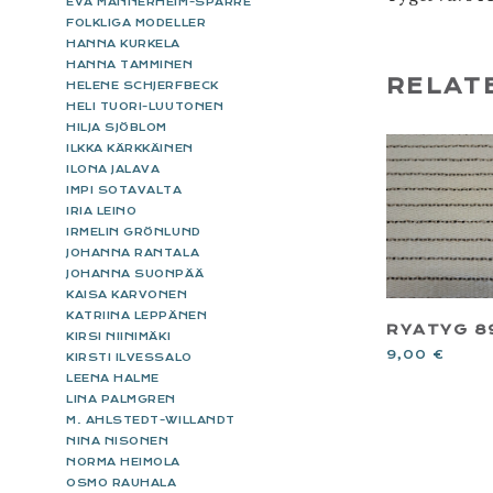
EVA MANNERHEIM-SPARRE
FOLKLIGA MODELLER
HANNA KURKELA
HANNA TAMMINEN
RELAT
HELENE SCHJERFBECK
HELI TUORI-LUUTONEN
HILJA SJÖBLOM
ILKKA KÄRKKÄINEN
ILONA JALAVA
IMPI SOTAVALTA
IRIA LEINO
IRMELIN GRÖNLUND
JOHANNA RANTALA
JOHANNA SUONPÄÄ
KAISA KARVONEN
KATRIINA LEPPÄNEN
RYATYG 8
KIRSI NIINIMÄKI
9,00
€
KIRSTI ILVESSALO
LEENA HALME
LINA PALMGREN
M. AHLSTEDT-WILLANDT
NINA NISONEN
NORMA HEIMOLA
OSMO RAUHALA