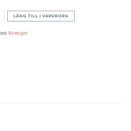
g
LÄGG TILL I VARUKORG
m
d
ori:
Ryatyger