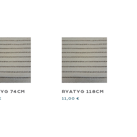
YG 74CM
RYATYG 118CM
€
11,00
€