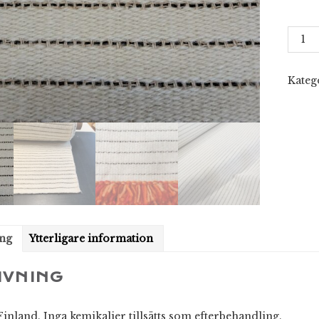
Ryaty
130c
mäng
Kateg
ing
Ytterligare information
IVNING
Finland. Inga kemikalier tillsätts som efterbehandling.