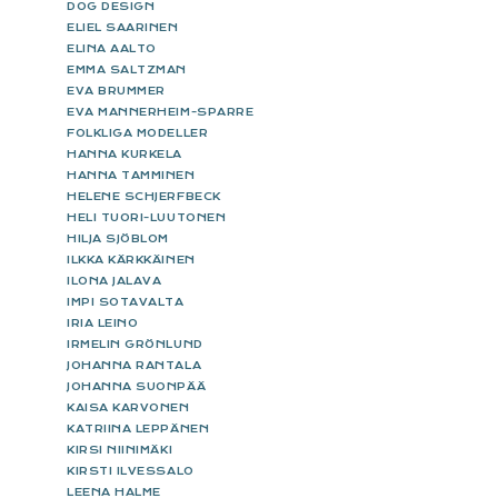
DOG DESIGN
ELIEL SAARINEN
ELINA AALTO
EMMA SALTZMAN
EVA BRUMMER
EVA MANNERHEIM-SPARRE
FOLKLIGA MODELLER
HANNA KURKELA
HANNA TAMMINEN
HELENE SCHJERFBECK
HELI TUORI-LUUTONEN
HILJA SJÖBLOM
ILKKA KÄRKKÄINEN
ILONA JALAVA
IMPI SOTAVALTA
IRIA LEINO
IRMELIN GRÖNLUND
JOHANNA RANTALA
JOHANNA SUONPÄÄ
KAISA KARVONEN
KATRIINA LEPPÄNEN
KIRSI NIINIMÄKI
KIRSTI ILVESSALO
LEENA HALME