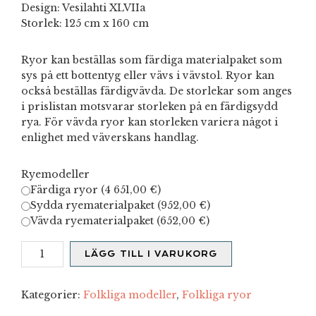
Design: Vesilahti XLVIIa
Storlek: 125 cm x 160 cm
Ryor kan beställas som färdiga materialpaket som
sys på ett bottentyg eller vävs i vävstol. Ryor kan
också beställas färdigvävda. De storlekar som anges
i prislistan motsvarar storleken på en färdigsydd
rya. För vävda ryor kan storleken variera något i
enlighet med väverskans handlag.
Ryemodeller
Färdiga ryor (
4 651,00
€
)
Sydda ryematerialpaket (
952,00
€
)
Vävda ryematerialpaket (
652,00
€
)
Vesilahti
LÄGG TILL I VARUKORG
XLVIIa
mängd
Kategorier:
Folkliga modeller
,
Folkliga ryor