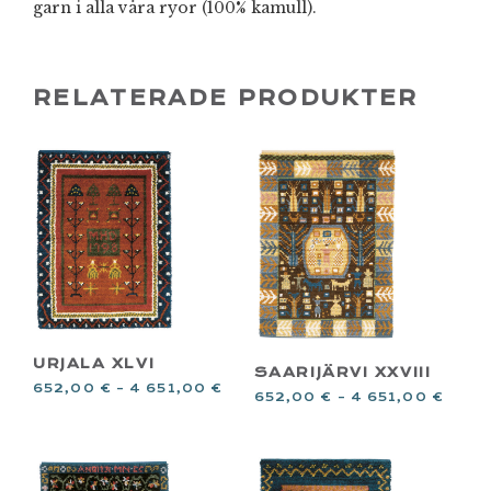
garn i alla våra ryor (100% kamull).
RELATERADE PRODUKTER
URJALA XLVI
SAARIJÄRVI XXVIII
652,00
€
–
4 651,00
€
652,00
€
–
4 651,00
€