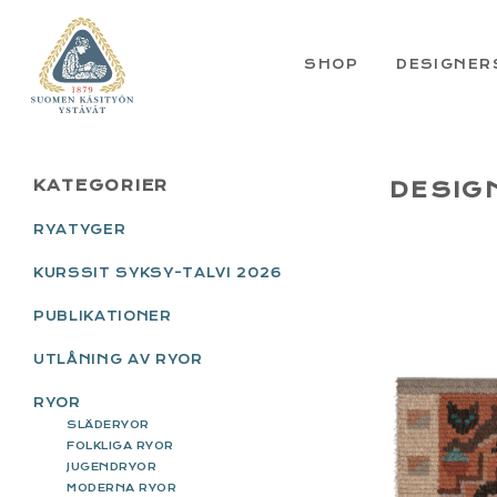
Skip
Skip
Skip
Skip
to
to
to
to
primary
main
primary
footer
SHOP
DESIGNER
navigation
content
sidebar
PRIMARY
KATEGORIER
DESIG
SIDEBAR
RYATYGER
KURSSIT SYKSY-TALVI 2026
PUBLIKATIONER
UTLÅNING AV RYOR
RYOR
SLÄDERYOR
FOLKLIGA RYOR
JUGENDRYOR
MODERNA RYOR