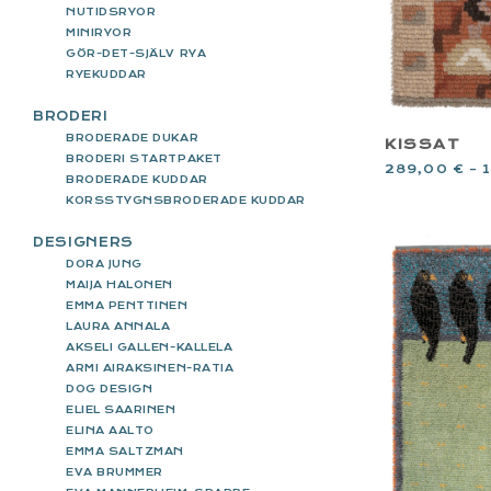
NUTIDSRYOR
MINIRYOR
GÖR-DET-SJÄLV RYA
RYEKUDDAR
BRODERI
BRODERADE DUKAR
KISSAT
BRODERI STARTPAKET
289,00
€
–
BRODERADE KUDDAR
KORSSTYGNSBRODERADE KUDDAR
DESIGNERS
DORA JUNG
MAIJA HALONEN
EMMA PENTTINEN
LAURA ANNALA
AKSELI GALLEN-KALLELA
ARMI AIRAKSINEN-RATIA
DOG DESIGN
ELIEL SAARINEN
ELINA AALTO
EMMA SALTZMAN
EVA BRUMMER