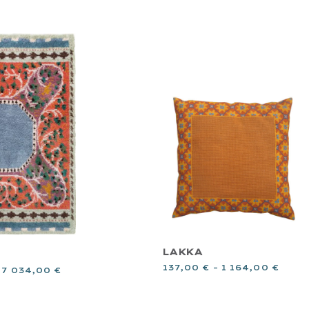
LAKKA
137,00
€
–
1 164,00
€
–
7 034,00
€