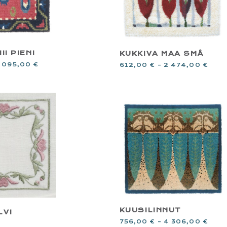
II PIENI
KUKKIVA MAA SMÅ
 095,00
€
612,00
€
–
2 474,00
€
KUUSILINNUT
LVI
756,00
€
–
4 306,00
€