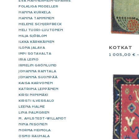
EVA MANNERHEIM-SPARRE
FOLKLIGA MODELLER
HANNA KURKELA
HANNA TAMMINEN
HELENE SCHJERFBECK
HELI TUORI-LUUTONEN
HILJA SJÖBLOM
ILKKA KÄRKKÄINEN
KOTKAT
ILONA JALAVA
IMPI SOTAVALTA
1 005,00
€
IRIA LEINO
IRMELIN GRÖNLUND
JOHANNA RANTALA
JOHANNA SUONPÄÄ
KAISA KARVONEN
KATRIINA LEPPÄNEN
KIRSI NIINIMÄKI
KIRSTI ILVESSALO
LEENA HALME
LINA PALMGREN
M. AHLSTEDT-WILLANDT
NINA NISONEN
NORMA HEIMOLA
OSMO RAUHALA