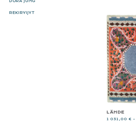
DORA JUNG
REKIRYIJYT
LÄHDE
1 031,00
€