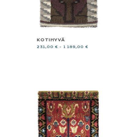
KOTIHYVÄ
231,00
€
–
1 189,00
€