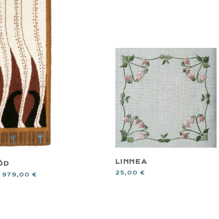
LINNEA
RÖD
25,00
€
5 979,00
€