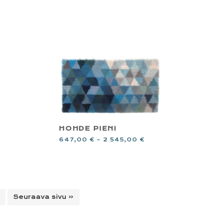
HOHDE PIENI
647,00
€
–
2 545,00
€
Seuraava sivu «