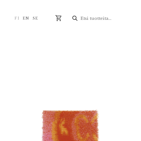
Products
search
FI
EN
SE