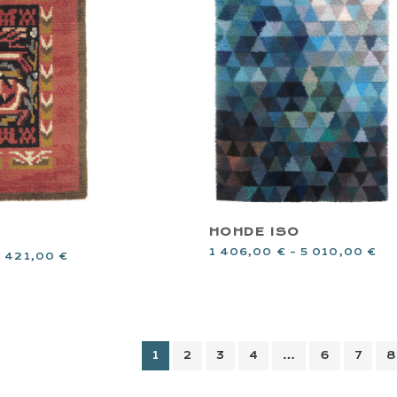
HOHDE ISO
1 406,00
€
–
5 010,00
€
 421,00
€
1
2
3
4
…
6
7
8