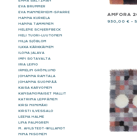
EMMA SALTZMAN
EVA BRUMMER
EVA MANNERHEIM-SPARRE
AMFORA 
HANNA KURKELA
930,00
€
–
HANNA TAMMINEN
HELENE SCHJERFBECK
HELI TUORI-LUUTONEN
HILJA SJÖBLOM
ILKKA KÄRKKÄINEN
ILONA JALAVA
IMPI SOTAVALTA
IRIA LEINO
IRMELIN GRÖNLUND
JOHANNA RANTALA
JOHANNA SUONPÄÄ
KAISA KARVONEN
KANSANOMAISET MALLIT
KATRIINA LEPPÄNEN
KIRSI NIINIMÄKI
KIRSTI ILVESSALO
LEENA HALME
LINA PALMGREN
M. AHLSTEDT-WILLANDT
NINA NISONEN