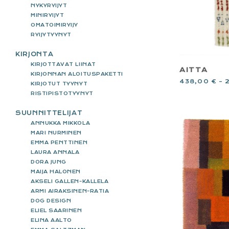
NYKYRYIJYT
MINIRYIJYT
OMATOIMIRYIJY
RYIJYTYYNYT
KIRJONTA
KIRJOTTAVAT LIINAT
AITTA
KIRJONNAN ALOITUSPAKETTI
438,00
€
–
KIRJOTUT TYYNYT
RISTIPISTOTYYNYT
SUUNNITTELIJAT
ANNUKKA MIKKOLA
MARI NURMINEN
EMMA PENTTINEN
LAURA ANNALA
DORA JUNG
MAIJA HALONEN
AKSELI GALLEN-KALLELA
ARMI AIRAKSINEN-RATIA
DOG DESIGN
ELIEL SAARINEN
ELINA AALTO