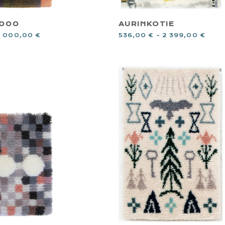
2000
AURINKOTIE
5 000,00
€
536,00
€
–
2 399,00
€