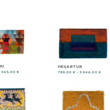
NI
HEIJASTUS
2 545,00
€
789,00
€
–
3 644,00
€