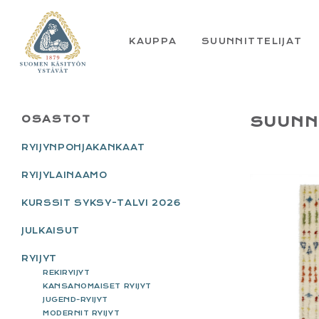
Skip
Skip
Skip
Skip
to
to
to
to
primary
main
primary
footer
KAUPPA
SUUNNITTELIJAT
navigation
content
sidebar
PRIMARY
OSASTOT
SUUNN
SIDEBAR
RYIJYNPOHJAKANKAAT
RYIJYLAINAAMO
KURSSIT SYKSY-TALVI 2026
JULKAISUT
RYIJYT
REKIRYIJYT
KANSANOMAISET RYIJYT
JUGEND-RYIJYT
MODERNIT RYIJYT