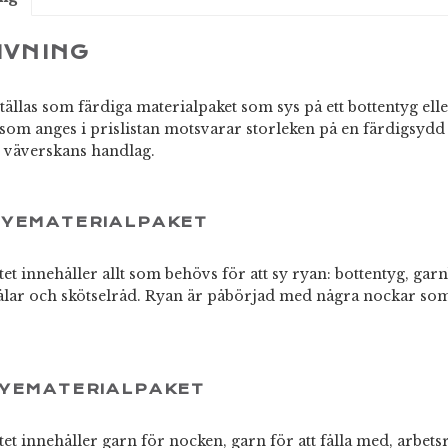
IVNING
ällas som färdiga materialpaket som sys på ett bottentyg elle
som anges i prislistan motsvarar storleken på en färdigsydd 
 väverskans handlag.
RYEMATERIALPAKET
et innehåller allt som behövs för att sy ryan: bottentyg, garn
nålar och skötselråd. Ryan är påbörjad med några nockar som
YEMATERIALPAKET
et innehåller garn för nocken, garn för att fålla med, arbetsr