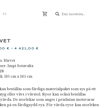
Produktsökning
N
SE
RVET
,00
€
–
4 421,00
€
n: Hirvet
ner: Impi Sotavalta
928
ek: 110 cm x 165 cm
kan beställas som färdiga materialpaket som sys på ett
tyg eller vävs i vävstol. Ryor kan också beställas
gvävda. De storlekar som anges i prislistan motsvarar
eken på en färdigsydd rya. För vävda ryor kan storleken