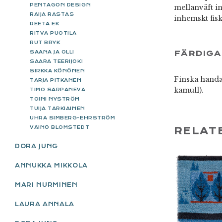
PENTAGON DESIGN
mellanväft in
RAIJA RASTAS
inhemskt fis
REETA EK
RITVA PUOTILA
RUT BRYK
FÄRDIGA
SAANA JA OLLI
SAARA TEERIJOKI
SIRKKA KÖNÖNEN
Finska handa
TARJA PITKÄNEN
kamull).
TIMO SARPANEVA
TOINI NYSTRÖM
TUIJA TARKIAINEN
UHRA SIMBERG-EHRSTRÖM
VÄINÖ BLOMSTEDT
RELAT
DORA JUNG
ANNUKKA MIKKOLA
MARI NURMINEN
LAURA ANNALA