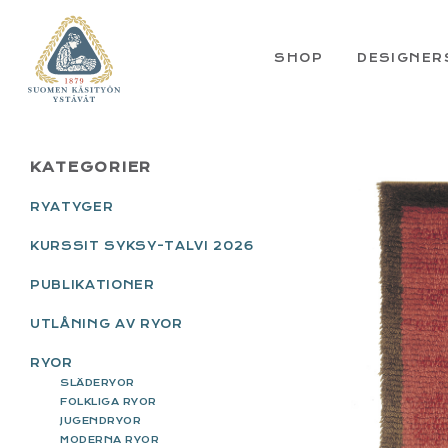
Skip
Skip
Skip
Skip
to
to
to
to
primary
main
primary
footer
SHOP
DESIGNER
navigation
content
sidebar
PRIMARY
KATEGORIER
SIDEBAR
RYATYGER
KURSSIT SYKSY-TALVI 2026
PUBLIKATIONER
UTLÅNING AV RYOR
RYOR
SLÄDERYOR
FOLKLIGA RYOR
JUGENDRYOR
MODERNA RYOR