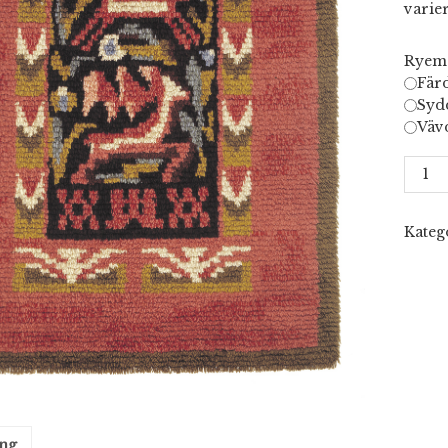
varie
Ryemo
Färd
Sydd
Vävd
Hirve
mäng
Kateg
ing