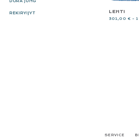
DORA JUNG
LEHTI
REKIRYIJYT
301,00
€
–
1
FOOTER
SERVICE
B