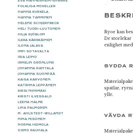
EVA MANNERHEIM-SPARRE
FOLKLIGA MODELLER
HANNA KURKELA
BESKR
HANNA TAMMINEN
HELENE SCHJERFBECK
HELI TUORI-LUUTONEN
Ryor kan best
HILJA SJÖBLOM
De storlekar 
ILKKA KÄRKKÄINEN
enlighet med
ILONA JALAVA
IMPI SOTAVALTA
IRIA LEINO
IRMELIN GRÖNLUND
SYDDA 
JOHANNA RANTALA
JOHANNA SUONPÄÄ
KAISA KARVONEN
Materialpaket
KATRIINA LEPPÄNEN
spatlar, rye
KIRSI NIINIMÄKI
ylle.
KIRSTI ILVESSALO
LEENA HALME
LINA PALMGREN
M. AHLSTEDT-WILLANDT
VÄVDA R
NINA NISONEN
NORMA HEIMOLA
Materialpaket
OSMO RAUHALA