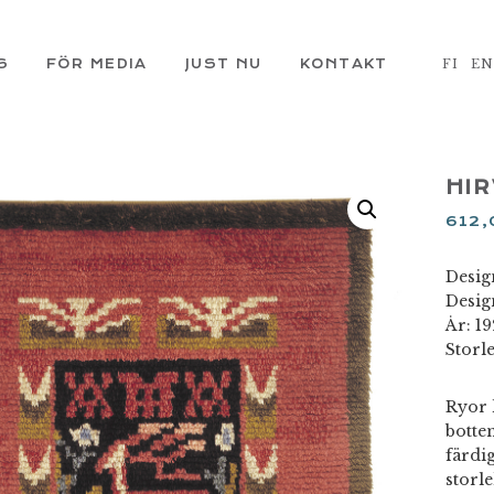
S
FÖR MEDIA
JUST NU
KONTAKT
FI
E
HI
612
Desig
Desig
År: 1
Storl
Ryor 
botten
färdi
storl