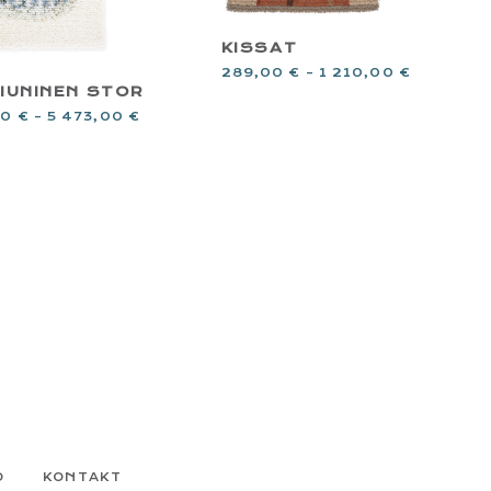
KISSAT
289,00
€
–
1 210,00
€
IUNINEN STOR
00
€
–
5 473,00
€
D
KONTAKT