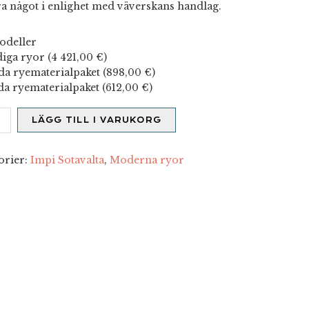
ra något i enlighet med väverskans handlag.
deller
iga ryor (
4 421,00
€
)
a ryematerialpaket (
898,00
€
)
a ryematerialpaket (
612,00
€
)
t
LÄGG TILL I VARUKORG
d
orier:
Impi Sotavalta
,
Moderna ryor