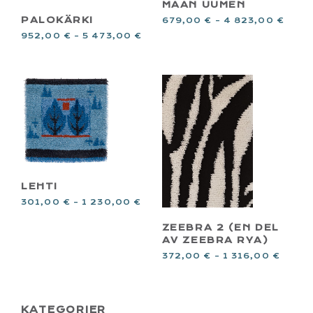
MAAN UUMEN
PALOKÄRKI
679,00
€
–
4 823,00
€
952,00
€
–
5 473,00
€
LEHTI
301,00
€
–
1 230,00
€
ZEEBRA 2 (EN DEL
AV ZEEBRA RYA)
372,00
€
–
1 316,00
€
PRIMARY
KATEGORIER