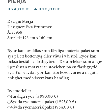
MERJA
964,00
€
–
4 990,00
€
Design: Merja
Designer: Eva Brummer
År: 1956
Storlek: 125 cm x 160 cm
Ryor kan beställas som färdiga materialpaket som
sys på ett bottentyg eller vävs i vävstol. Ryor kan
också beställas färdigvävda. De storlekar som anges
i prislistan motsvarar storleken på en färdigsydd
rya. För vävda ryor kan storleken variera något i
enlighet med väverskans handlag.
Ryemodeller
Färdiga ryor (
4 990,00
€
)
Sydda ryematerialpaket (
1 227,00
€
)
Vävda ryematerialpaket (
964,00
€
)