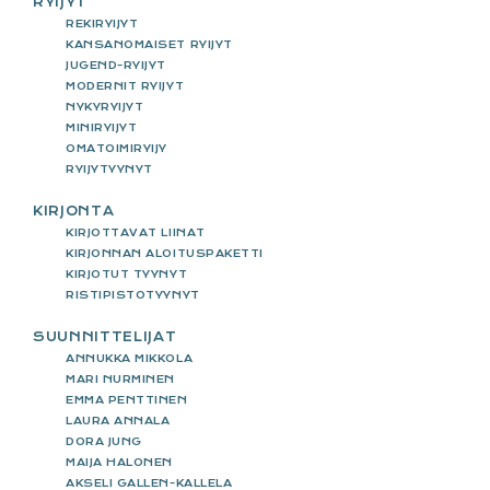
RYIJYT
REKIRYIJYT
KANSANOMAISET RYIJYT
JUGEND-RYIJYT
MODERNIT RYIJYT
NYKYRYIJYT
MINIRYIJYT
OMATOIMIRYIJY
RYIJYTYYNYT
KIRJONTA
KIRJOTTAVAT LIINAT
KIRJONNAN ALOITUSPAKETTI
KIRJOTUT TYYNYT
RISTIPISTOTYYNYT
SUUNNITTELIJAT
ANNUKKA MIKKOLA
MARI NURMINEN
EMMA PENTTINEN
LAURA ANNALA
DORA JUNG
MAIJA HALONEN
AKSELI GALLEN-KALLELA