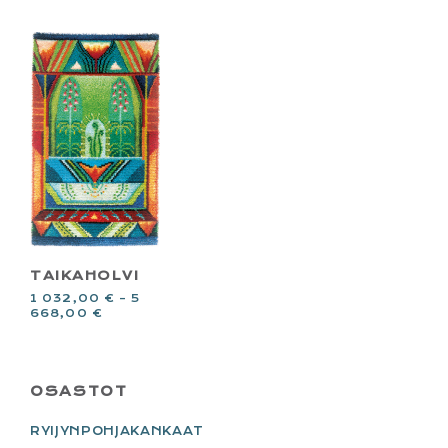
TAIKAHOLVI
1 032,00
€
–
5
668,00
€
PRIMARY
OSASTOT
SIDEBAR
RYIJYNPOHJAKANKAAT