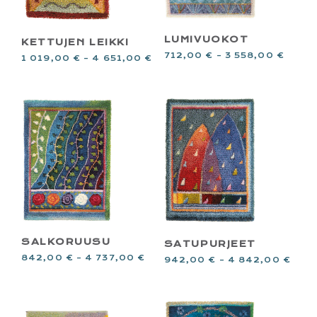
LUMIVUOKOT
KETTUJEN LEIKKI
712,00
€
–
3 558,00
€
1 019,00
€
–
4 651,00
€
SALKORUUSU
SATUPURJEET
842,00
€
–
4 737,00
€
942,00
€
–
4 842,00
€