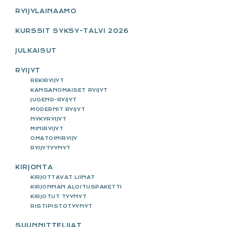
RYIJYLAINAAMO
KURSSIT SYKSY-TALVI 2026
JULKAISUT
RYIJYT
REKIRYIJYT
KANSANOMAISET RYIJYT
JUGEND-RYIJYT
MODERNIT RYIJYT
NYKYRYIJYT
MINIRYIJYT
OMATOIMIRYIJY
RYIJYTYYNYT
KIRJONTA
KIRJOTTAVAT LIINAT
KIRJONNAN ALOITUSPAKETTI
KIRJOTUT TYYNYT
RISTIPISTOTYYNYT
SUUNNITTELIJAT