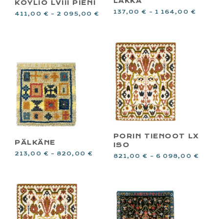
LAKKA
KÖYLIÖ LVIII PIENI
137,00
€
–
1 164,00
€
411,00
€
–
2 095,00
€
PORIN TIENOOT LX
PÄLKÄNE
ISO
213,00
€
–
820,00
€
821,00
€
–
6 098,00
€