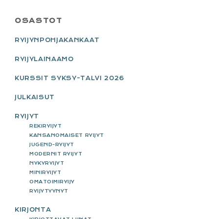
PRIMARY
OSASTOT
SIDEBAR
RYIJYNPOHJAKANKAAT
RYIJYLAINAAMO
KURSSIT SYKSY-TALVI 2026
JULKAISUT
RYIJYT
REKIRYIJYT
KANSANOMAISET RYIJYT
JUGEND-RYIJYT
MODERNIT RYIJYT
NYKYRYIJYT
MINIRYIJYT
OMATOIMIRYIJY
RYIJYTYYNYT
KIRJONTA