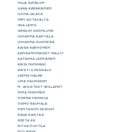
HILJA SJÖBLOM
ILKKA KÄRKKÄINEN
ILONA JALAVA
IMPI SOTAVALTA
IRIA LEINO
IRMELIN GRÖNLUND
JOHANNA RANTALA
JOHANNA SUONPÄÄ
KAISA KARVONEN
KANSANOMAISET MALLIT
KATRIINA LEPPÄNEN
KIRSI NIINIMÄKI
KIRSTI ILVESSALO
LEENA HALME
LINA PALMGREN
M. AHLSTEDT-WILLANDT
NINA NISONEN
NORMA HEIMOLA
OSMO RAUHALA
PENTAGON DESIGN
RAIJA RASTAS
REETA EK
RITVA PUOTILA
RUT BRYK