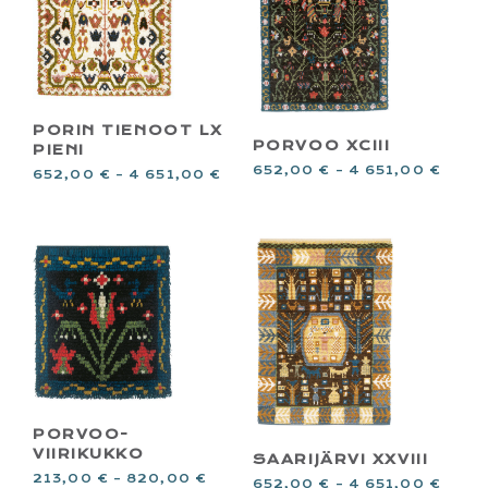
PORIN TIENOOT LX
PORVOO XCIII
PIENI
652,00
€
–
4 651,00
€
652,00
€
–
4 651,00
€
PORVOO-
VIIRIKUKKO
SAARIJÄRVI XXVIII
213,00
€
–
820,00
€
652,00
€
–
4 651,00
€