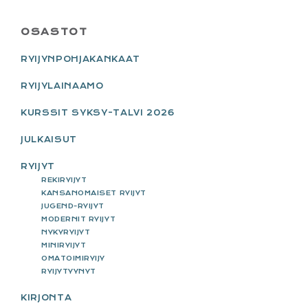
PRIMARY
OSASTOT
SIDEBAR
RYIJYNPOHJAKANKAAT
RYIJYLAINAAMO
KURSSIT SYKSY-TALVI 2026
JULKAISUT
RYIJYT
REKIRYIJYT
KANSANOMAISET RYIJYT
JUGEND-RYIJYT
MODERNIT RYIJYT
NYKYRYIJYT
MINIRYIJYT
OMATOIMIRYIJY
RYIJYTYYNYT
KIRJONTA