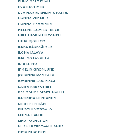
EMMA SALTZMAN
EVA BRUMMER
EVA MANNERHEIM-SPARRE
HANNA KURKELA
HANNA TAMMINEN
HELENE SCHJERFBECK
HELI TUORI-LUUTONEN
HILJA SJÖBLOM
ILKKA KÄRKKÄINEN
ILONA JALAVA
IMPI SOTAVALTA
IRIA LEINO
IRMELIN GRÖNLUND
JOHANNA RANTALA
JOHANNA SUONPÄÄ
KAISA KARVONEN
KANSANOMAISET MALLIT
KATRIINA LEPPÄNEN
KIRSI NIINIMÄKI
KIRSTI ILVESSALO
LEENA HALME
LINA PALMGREN
M. AHLSTEDT-WILLANDT
NINA NISONEN