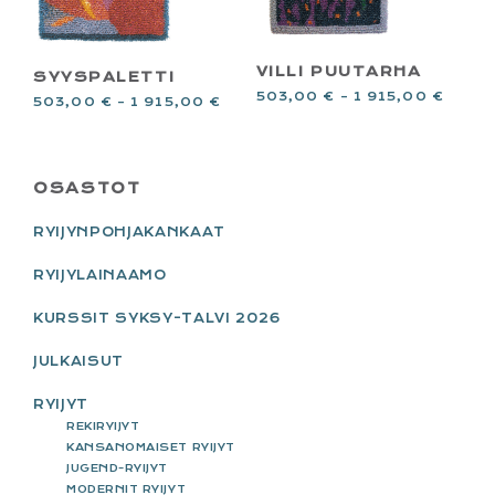
VILLI PUUTARHA
SYYSPALETTI
503,00
€
–
1 915,00
€
503,00
€
–
1 915,00
€
PRIMARY
OSASTOT
SIDEBAR
RYIJYNPOHJAKANKAAT
RYIJYLAINAAMO
KURSSIT SYKSY-TALVI 2026
JULKAISUT
RYIJYT
REKIRYIJYT
KANSANOMAISET RYIJYT
JUGEND-RYIJYT
MODERNIT RYIJYT