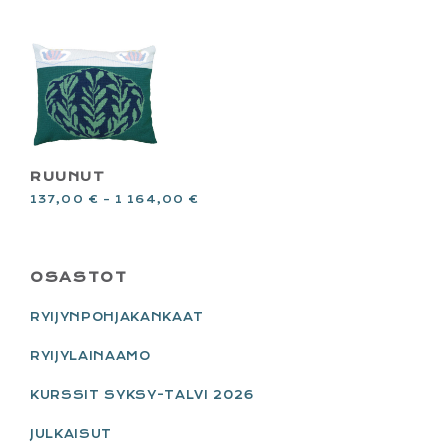
RUUNUT
137,00
€
–
1 164,00
€
PRIMARY
OSASTOT
SIDEBAR
RYIJYNPOHJAKANKAAT
RYIJYLAINAAMO
KURSSIT SYKSY-TALVI 2026
JULKAISUT