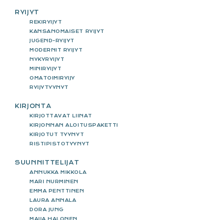
RYIJYT
REKIRYIJYT
KANSANOMAISET RYIJYT
JUGEND-RYIJYT
MODERNIT RYIJYT
NYKYRYIJYT
MINIRYIJYT
OMATOIMIRYIJY
RYIJYTYYNYT
KIRJONTA
KIRJOTTAVAT LIINAT
KIRJONNAN ALOITUSPAKETTI
KIRJOTUT TYYNYT
RISTIPISTOTYYNYT
SUUNNITTELIJAT
ANNUKKA MIKKOLA
MARI NURMINEN
EMMA PENTTINEN
LAURA ANNALA
DORA JUNG
MAIJA HALONEN