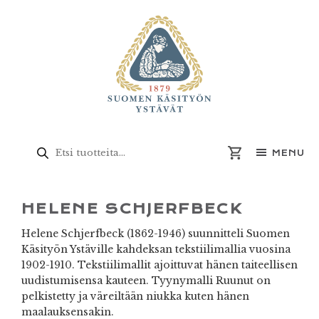
Skip
Skip
Skip
Skip
to
to
to
to
primary
main
primary
footer
navigation
content
sidebar
Products
search
MENU
HELENE SCHJERFBECK
Helene Schjerfbeck (1862-1946) suunnitteli Suomen
Käsityön Ystäville kahdeksan tekstiilimallia vuosina
1902-1910. Tekstiilimallit ajoittuvat hänen taiteellisen
uudistumisensa kauteen. Tyynymalli Ruunut on
pelkistetty ja väreiltään niukka kuten hänen
maalauksensakin.