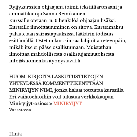
Ryijykurssien ohjaajana toimii tekstiiliartesaani ja
ammattikutoja Sanna Reinikainen.
Kurssille otetaan n. 6 henkilöä ohjaajan lisäksi.
Kurssille ilmoittautuminen on sitova. Kurssimaksu
palautetaan sairastapauksissa lääkärin todistus
esittämällä. Ostetun kurssin saa lahjoittaa eteenpäin,
mikäli itse ei pääse osallistumaan. Muistathan
ilmoittaa mahdollisesta osallistujamuutoksesta
info@suomenkasityonystavat.fi
HUOM! KIRJOITA LASKUTUSTIETOJEN
YHTEYDESSÄ KOMMENTTIKENTTÄÄN
MINIRYIJYN NIMI, jonka haluat toteuttaa kurssilla.
Eri vaihtoehtoihin voit tutustua verkkokaupan
Miniryijyt-osiossa:
MINIRYIJYT
Varastossa
Hinta