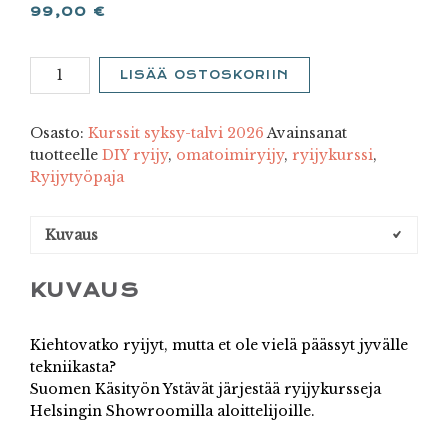
99,00
€
3.
LISÄÄ OSTOSKORIIN
Ryijykurssi
Helsingissä
la
Osasto:
Kurssit syksy-talvi 2026
Avainsanat
24.10.
tuotteelle
DIY ryijy
,
omatoimiryijy
,
ryijykurssi
,
klo
Ryijytyöpaja
13
määrä
Kuvaus
KUVAUS
Kiehtovatko ryijyt, mutta et ole vielä päässyt jyvälle
tekniikasta?
Suomen Käsityön Ystävät järjestää ryijykursseja
Helsingin Showroomilla aloittelijoille.