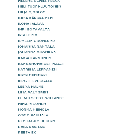
HELENE SCHJERFBECK
HELI TUORI-LUUTONEN
HILJA SJÖBLOM
ILKKA KÄRKKÄINEN
ILONA JALAVA
IMPI SOTAVALTA
IRIA LEINO
IRMELIN GRÖNLUND
JOHANNA RANTALA
JOHANNA SUONPÄÄ
KAISA KARVONEN
KANSANOMAISET MALLIT
KATRIINA LEPPÄNEN
KIRSI NIINIMÄKI
KIRSTI ILVESSALO
LEENA HALME
LINA PALMGREN
M. AHLSTEDT-WILLANDT
NINA NISONEN
NORMA HEIMOLA
OSMO RAUHALA
PENTAGON DESIGN
RAIJA RASTAS
REETA EK