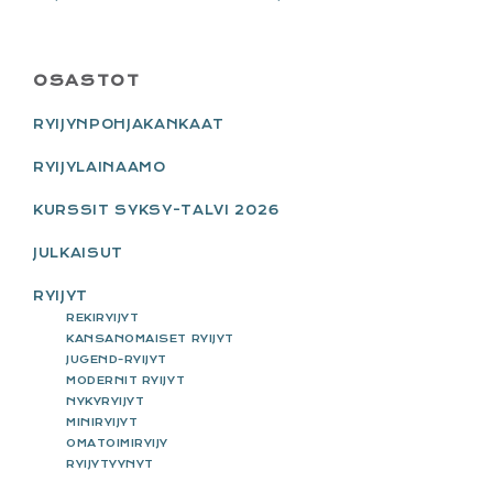
PRIMARY
OSASTOT
SIDEBAR
RYIJYNPOHJAKANKAAT
RYIJYLAINAAMO
KURSSIT SYKSY-TALVI 2026
JULKAISUT
RYIJYT
REKIRYIJYT
KANSANOMAISET RYIJYT
JUGEND-RYIJYT
MODERNIT RYIJYT
NYKYRYIJYT
MINIRYIJYT
OMATOIMIRYIJY
RYIJYTYYNYT