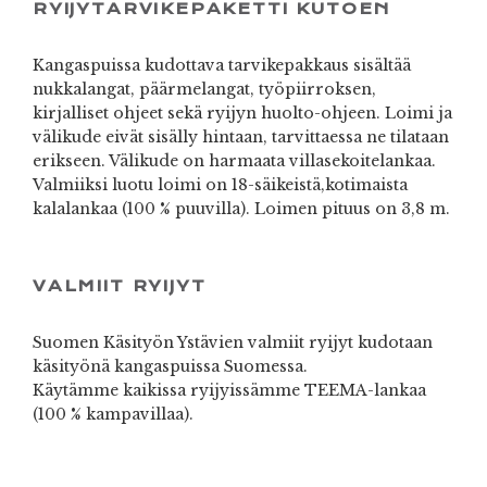
RYIJYTARVIKEPAKETTI KUTOEN
Kangaspuissa kudottava tarvikepakkaus sisältää
nukkalangat, päärmelangat, työpiirroksen,
kirjalliset ohjeet sekä ryijyn huolto-ohjeen. Loimi ja
välikude eivät sisälly hintaan, tarvittaessa ne tilataan
erikseen. Välikude on harmaata villasekoitelankaa.
Valmiiksi luotu loimi on 18-säikeistä,kotimaista
kalalankaa (100 % puuvilla). Loimen pituus on 3,8 m.
VALMIIT RYIJYT
Suomen Käsityön Ystävien valmiit ryijyt kudotaan
käsityönä kangaspuissa Suomessa.
Käytämme kaikissa ryijyissämme TEEMA-lankaa
(100 % kampavillaa).