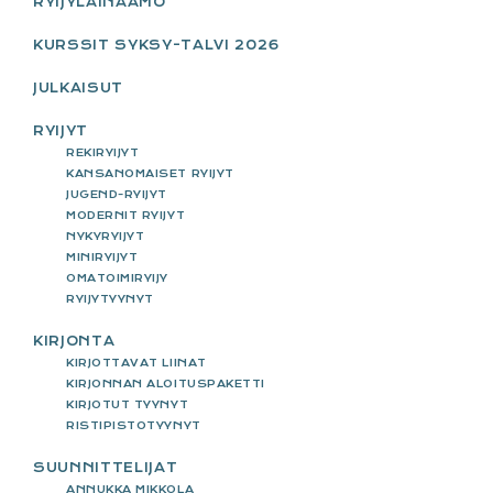
RYIJYLAINAAMO
KURSSIT SYKSY-TALVI 2026
JULKAISUT
RYIJYT
REKIRYIJYT
KANSANOMAISET RYIJYT
JUGEND-RYIJYT
MODERNIT RYIJYT
NYKYRYIJYT
MINIRYIJYT
OMATOIMIRYIJY
RYIJYTYYNYT
KIRJONTA
KIRJOTTAVAT LIINAT
KIRJONNAN ALOITUSPAKETTI
KIRJOTUT TYYNYT
RISTIPISTOTYYNYT
SUUNNITTELIJAT
ANNUKKA MIKKOLA