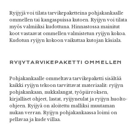
Ryijyjä voi tilata tarvikepaketteina pohjakankaalle
ommellen tai kangaspuissa kutoen. Ryijyn voi tilata
myös valmiiksi kudottuna. Hinnastossa mainitut
koot vastaavat ommellen valmistetun ryijyn kokoa.
Kudotun ryijyn kokoon vaikuttaa kutojan käsiala.
RYIJYTARVIKEPAKETTI OMMELLEN
Pohjakankaalle ommeltava tarvikepaketti sisältää
kaikki ryijyn tekoon tarvittavat materiaalit: ryijyn
pohjakankaan, nukkalangat, työpiirroksen,
kirjalliset ohjeet, lastat, ryijyneulat ja ryijyn huolto-
ohjeen. Ryijyä on aloitettu malliksi muutaman
nukan verran. Ryijyn pohjakankaassa loimi on
pellavaa ja kude villaa.