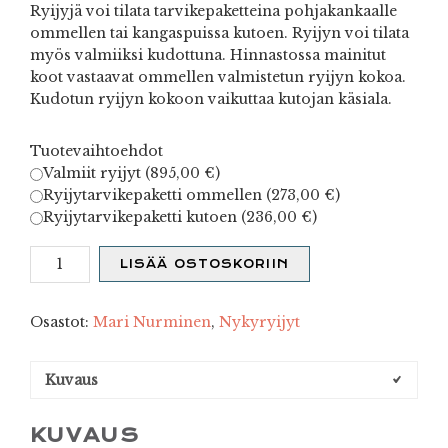
Ryijyjä voi tilata tarvikepaketteina pohjakankaalle
ommellen tai kangaspuissa kutoen. Ryijyn voi tilata
myös valmiiksi kudottuna. Hinnastossa mainitut
koot vastaavat ommellen valmistetun ryijyn kokoa.
Kudotun ryijyn kokoon vaikuttaa kutojan käsiala.
Tuotevaihtoehdot
Valmiit ryijyt (
895,00
€
)
Ryijytarvikepaketti ommellen (
273,00
€
)
Ryijytarvikepaketti kutoen (
236,00
€
)
Alku
LISÄÄ OSTOSKORIIN
oranssi
määrä
Osastot:
Mari Nurminen
,
Nykyryijyt
Kuvaus
KUVAUS