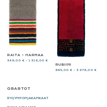
RAITA – HARMAA
349,00
€
–
1 316,00
€
RUBIINI
865,00
€
–
3 978,00
€
PRIMARY
OSASTOT
SIDEBAR
RYIJYNPOHJAKANKAAT