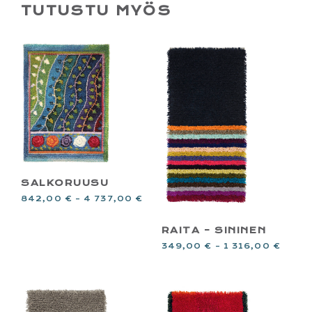
TUTUSTU MYÖS
SALKORUUSU
842,00
€
–
4 737,00
€
RAITA – SININEN
349,00
€
–
1 316,00
€