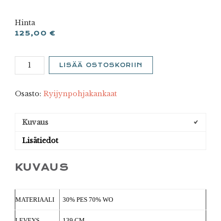
Hinta
125,00
€
Bulevardi
LISÄÄ OSTOSKORIIN
2
määrä
Osasto:
Ryijynpohjakankaat
Kuvaus
Lisätiedot
KUVAUS
MATERIAALI
30% PES 70% WO
LEVEYS
139 CM