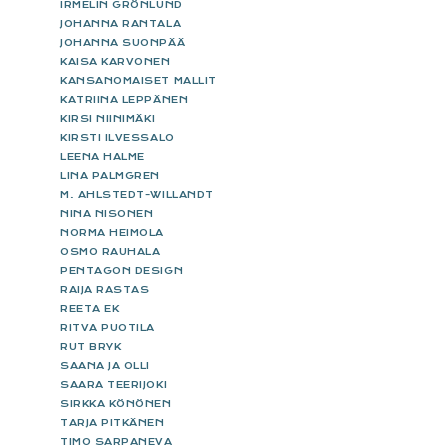
IRMELIN GRÖNLUND
JOHANNA RANTALA
JOHANNA SUONPÄÄ
KAISA KARVONEN
KANSANOMAISET MALLIT
KATRIINA LEPPÄNEN
KIRSI NIINIMÄKI
KIRSTI ILVESSALO
LEENA HALME
LINA PALMGREN
M. AHLSTEDT-WILLANDT
NINA NISONEN
NORMA HEIMOLA
OSMO RAUHALA
PENTAGON DESIGN
RAIJA RASTAS
REETA EK
RITVA PUOTILA
RUT BRYK
SAANA JA OLLI
SAARA TEERIJOKI
SIRKKA KÖNÖNEN
TARJA PITKÄNEN
TIMO SARPANEVA