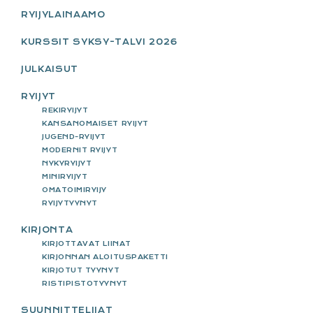
RYIJYLAINAAMO
KURSSIT SYKSY-TALVI 2026
JULKAISUT
RYIJYT
REKIRYIJYT
KANSANOMAISET RYIJYT
JUGEND-RYIJYT
MODERNIT RYIJYT
NYKYRYIJYT
MINIRYIJYT
OMATOIMIRYIJY
RYIJYTYYNYT
KIRJONTA
KIRJOTTAVAT LIINAT
KIRJONNAN ALOITUSPAKETTI
KIRJOTUT TYYNYT
RISTIPISTOTYYNYT
SUUNNITTELIJAT