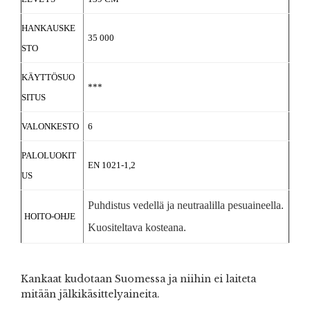
HANKAUSKE
35 000
STO
KÄYTTÖSUO
***
SITUS
VALONKESTO
6
PALOLUOKIT
EN 1021-1,2
US
Puhdistus vedellä ja neutraalilla pesuaineella.
HOITO-OHJE
Kuositeltava kosteana.
Kankaat kudotaan Suomessa ja niihin ei laiteta
mitään jälkikäsittelyaineita.