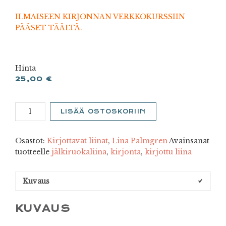
ILMAISEEN KIRJONNAN VERKKOKURSSIIN
PÄÄSET TÄÄLTÄ.
Hinta
25,00
€
Harakankello
LISÄÄ OSTOSKORIIN
määrä
Osastot:
Kirjottavat liinat
,
Lina Palmgren
Avainsanat
tuotteelle
jälkiruokaliina
,
kirjonta
,
kirjottu liina
Kuvaus
KUVAUS