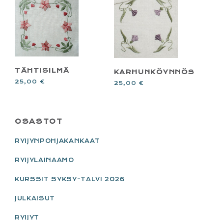
TÄHTISILMÄ
KARHUNKÖYNNÖS
25,00
€
25,00
€
PRIMARY
OSASTOT
SIDEBAR
RYIJYNPOHJAKANKAAT
RYIJYLAINAAMO
KURSSIT SYKSY-TALVI 2026
JULKAISUT
RYIJYT