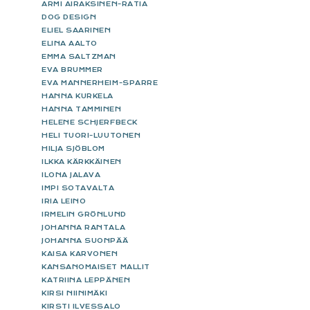
ARMI AIRAKSINEN-RATIA
DOG DESIGN
ELIEL SAARINEN
ELINA AALTO
EMMA SALTZMAN
EVA BRUMMER
EVA MANNERHEIM-SPARRE
HANNA KURKELA
HANNA TAMMINEN
HELENE SCHJERFBECK
HELI TUORI-LUUTONEN
HILJA SJÖBLOM
ILKKA KÄRKKÄINEN
ILONA JALAVA
IMPI SOTAVALTA
IRIA LEINO
IRMELIN GRÖNLUND
JOHANNA RANTALA
JOHANNA SUONPÄÄ
KAISA KARVONEN
KANSANOMAISET MALLIT
KATRIINA LEPPÄNEN
KIRSI NIINIMÄKI
KIRSTI ILVESSALO