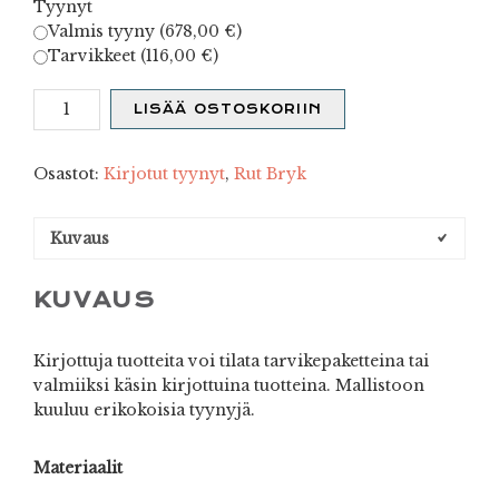
Tyynyt
Valmis tyyny (
678,00
€
)
Tarvikkeet (
116,00
€
)
Heiniä
LISÄÄ OSTOSKORIIN
määrä
Osastot:
Kirjotut tyynyt
,
Rut Bryk
Kuvaus
KUVAUS
Kirjottuja tuotteita voi tilata tarvikepaketteina tai
valmiiksi käsin kirjottuina tuotteina. Mallistoon
kuuluu erikokoisia tyynyjä.
Materiaalit