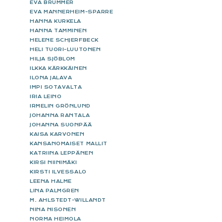
EVA BRUMMER
EVA MANNERHEIM-SPARRE
HANNA KURKELA
HANNA TAMMINEN
HELENE SCHJERFBECK
HELI TUORI-LUUTONEN
HILJA SJÖBLOM
ILKKA KÄRKKÄINEN
ILONA JALAVA
IMPI SOTAVALTA
IRIA LEINO
IRMELIN GRÖNLUND
JOHANNA RANTALA
JOHANNA SUONPÄÄ
KAISA KARVONEN
KANSANOMAISET MALLIT
KATRIINA LEPPÄNEN
KIRSI NIINIMÄKI
KIRSTI ILVESSALO
LEENA HALME
LINA PALMGREN
M. AHLSTEDT-WILLANDT
NINA NISONEN
NORMA HEIMOLA