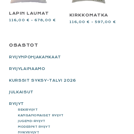
LAPIN LAUMAT
KIRKKOMATKA
116,00
€
–
678,00
€
116,00
€
–
597,00
€
PRIMARY
OSASTOT
SIDEBAR
RYIJYNPOHJAKANKAAT
RYIJYLAINAAMO
KURSSIT SYKSY-TALVI 2026
JULKAISUT
RYIJYT
REKIRYIJYT
KANSANOMAISET RYIJYT
JUGEND-RYIJYT
MODERNIT RYIJYT
NYKYRYIJYT