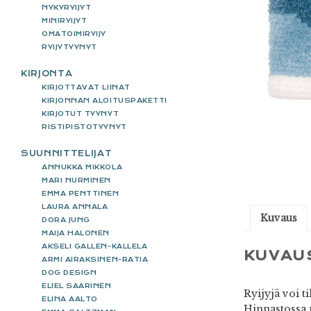
NYKYRYIJYT
MINIRYIJYT
OMATOIMIRYIJY
RYIJYTYYNYT
KIRJONTA
KIRJOTTAVAT LIINAT
KIRJONNAN ALOITUSPAKETTI
KIRJOTUT TYYNYT
RISTIPISTOTYYNYT
SUUNNITTELIJAT
ANNUKKA MIKKOLA
MARI NURMINEN
EMMA PENTTINEN
LAURA ANNALA
Kuvaus
DORA JUNG
MAIJA HALONEN
AKSELI GALLEN-KALLELA
KUVAU
ARMI AIRAKSINEN-RATIA
DOG DESIGN
ELIEL SAARINEN
Ryijyjä voi t
ELINA AALTO
Hinnastossa 