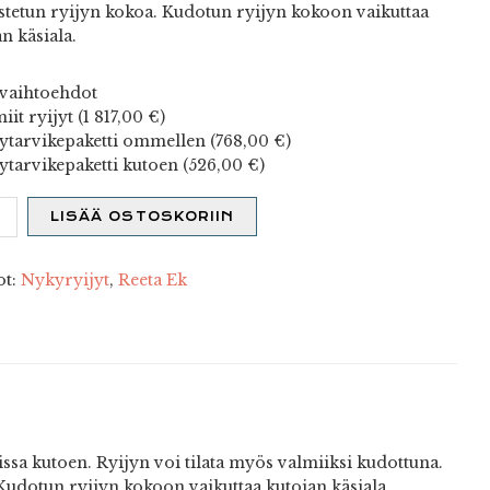
stetun ryijyn kokoa. Kudotun ryijyn kokoon vaikuttaa
n käsiala.
vaihtoehdot
iit ryijyt (
1 817,00
€
)
ytarvikepaketti ommellen (
768,00
€
)
ytarvikepaketti kutoen (
526,00
€
)
LISÄÄ OSTOSKORIIN
o
ot:
Nykyryijyt
,
Reeta Ek
-
tä)
ä
ssa kutoen. Ryijyn voi tilata myös valmiiksi kudottuna.
Kudotun ryijyn kokoon vaikuttaa kutojan käsiala.