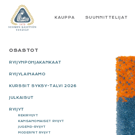
Skip
Skip
Skip
Skip
to
to
to
to
primary
main
primary
footer
KAUPPA
SUUNNITTELIJAT
navigation
content
sidebar
PRIMARY
OSASTOT
SIDEBAR
RYIJYNPOHJAKANKAAT
RYIJYLAINAAMO
KURSSIT SYKSY-TALVI 2026
JULKAISUT
RYIJYT
REKIRYIJYT
KANSANOMAISET RYIJYT
JUGEND-RYIJYT
MODERNIT RYIJYT