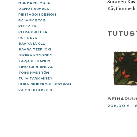
Suomen Käsit
NORMA HEIMOLA
Käytämme ka
OSMO RAUHALA
PENTAGON DESIGN
RAIJA RASTAS
REETA EK
RITVA PUOTILA
TUTUS
RUT BRYK
SAANA JA OLLI
SAARA TEERIJOKI
SIRKKA KÖNÖNEN
TARJA PITKÄNEN
TIMO SARPANEVA
TOINI NYSTRÖM
TUIJA TARKIAINEN
UHRA SIMBERG-EHRSTRÖM
VÄINÖ BLOMSTEDT
SEINÄRUU
208,00
€
–