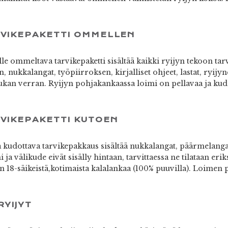
RVIKEPAKETTI OMMELLEN
e ommeltava tarvikepaketti sisältää kaikki ryijyn tekoon tarvi
 nukkalangat, työpiirroksen, kirjalliset ohjeet, lastat, ryijyn
an verran. Ryijyn pohjakankaassa loimi on pellavaa ja kude
RVIKEPAKETTI KUTOEN
kudottava tarvikepakkaus sisältää nukkalangat, päärmelangat,
 ja välikude eivät sisälly hintaan, tarvittaessa ne tilataan er
n 18-säikeistä,kotimaista kalalankaa (100% puuvilla). Loimen 
RYIJYT