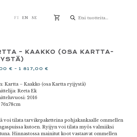
Products
search
FI
EN
SE
RTTA – KAAKKO (OSA KARTTA-
JYSTÄ)
,00
€
–
1 817,00
€
: Kartta – Kaakko (osa Kartta ryijystä)
ttelija: Reeta Ek
itteluvuosi: 2016
 76x78cm
jä voi tilata tarvikepaketteina pohjakankaalle ommellen
ngaspuissa kutoen. Ryijyn voi tilata myös valmiiksi
tuna. Hinnastossa mainitut koot vastaavat ommellen