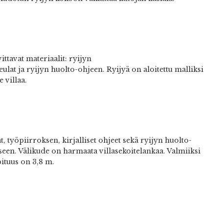
ttavat materiaalit: ryijyn
eulat ja ryijyn huolto-ohjeen. Ryijyä on aloitettu malliksi
 villaa.
 työpiirroksen, kirjalliset ohjeet sekä ryijyn huolto-
ikseen. Välikude on harmaata villasekoitelankaa. Valmiiksi
pituus on 3,8 m.