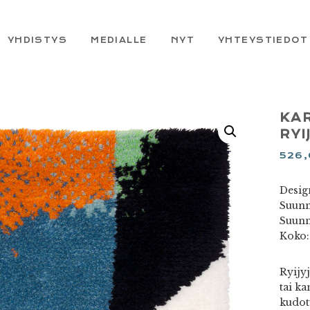
YHDISTYS
MEDIALLE
NYT
YHTEYSTIEDOT
KA
RYI
526
Design
Suunni
Suunn
Koko:
Ryijy
tai ka
kudot