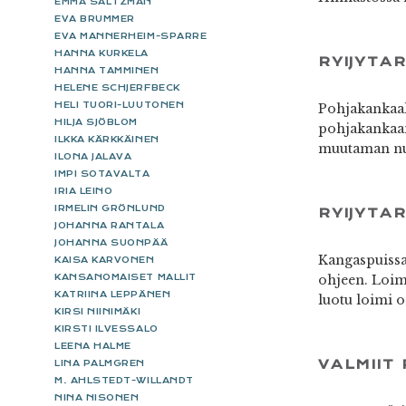
EMMA SALTZMAN
EVA BRUMMER
EVA MANNERHEIM-SPARRE
HANNA KURKELA
RYIJYTA
HANNA TAMMINEN
HELENE SCHJERFBECK
HELI TUORI-LUUTONEN
Pohjakankaall
HILJA SJÖBLOM
pohjakankaan,
ILKKA KÄRKKÄINEN
muutaman nuk
ILONA JALAVA
IMPI SOTAVALTA
IRIA LEINO
IRMELIN GRÖNLUND
RYIJYTA
JOHANNA RANTALA
JOHANNA SUONPÄÄ
Kangaspuissa 
KAISA KARVONEN
KANSANOMAISET MALLIT
ohjeen. Loimi
KATRIINA LEPPÄNEN
luotu loimi o
KIRSI NIINIMÄKI
KIRSTI ILVESSALO
LEENA HALME
VALMIIT 
LINA PALMGREN
M. AHLSTEDT-WILLANDT
NINA NISONEN