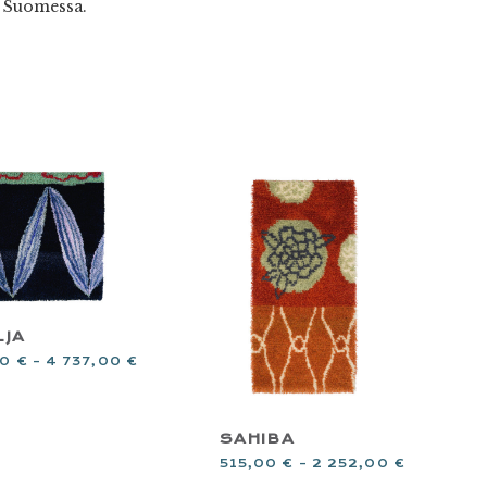
a Suomessa.
LJA
00
€
–
4 737,00
€
SAHIBA
515,00
€
–
2 252,00
€