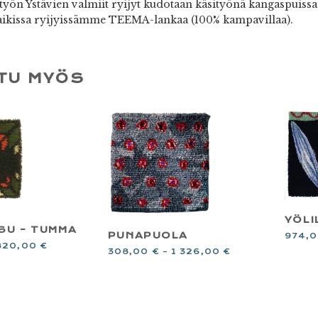
yön Ystävien valmiit ryijyt kudotaan käsityönä kangaspuiss
ikissa ryijyissämme TEEMA-lankaa (100% kampavillaa).
TU MYÖS
YÖLI
SU – TUMMA
PUNAPUOLA
974,
820,00
€
308,00
€
–
1 326,00
€