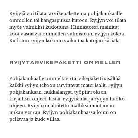
Ryijyjä voi tilata tarvikepaketteina pohjakankaalle
ommellen tai kangaspuissa kutoen. Ryijyn voi tilata
myös valmiiksi kudottuna. Hinnastossa mainitut
koot vastaavat ommellen valmistetun ryijyn kokoa.
Kudotun ryijyn kokoon vaikuttaa kutojan käsiala.
RYIJYTARVIKEPAKETTI OMMELLEN
Pohjakankaalle ommeltava tarvikepaketti sisältää
kaikki ryijyn tekoon tarvittavat materiaalit: ryijyn
pohjakankaan, nukkalangat, työpiirroksen,
kirjalliset ohjeet, lastat, ryijyneulat ja ryijyn huolto-
ohjeen. Ryijyä on aloitettu malliksi muutaman
nukan verran. Ryijyn pohjakankaassa loimi on
pellavaa ja kude villaa.