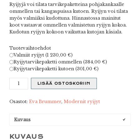
Ryijyjä voi tilata tarvikepaketteina pohjakankaalle
ommellen tai kangaspuissa kutoen. Ryijyn voi tilata
myös valmiiksi kudottuna. Hinnastossa mainitut
koot vastaavat ommellen valmistetun ryijyn kokoa.
Kudotun ryijyn kokoon vaikuttaa kutojan käsiala.
Tuotevaihtoehdot
Valmiit ryijyt (
1 230,00
€
)
Ryijytarvikepaketti ommellen (
384,00
€
)
Ryijytarvikepaketti kutoen (
301,00
€
)
Lehti
LISÄÄ OSTOSKORIIN
määrä
Osastot:
Eva Brummer
,
Modernit ryijyt
Kuvaus
KUVAUS