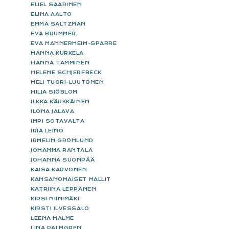
ELIEL SAARINEN
ELINA AALTO
EMMA SALTZMAN
EVA BRUMMER
EVA MANNERHEIM-SPARRE
HANNA KURKELA
HANNA TAMMINEN
HELENE SCHJERFBECK
HELI TUORI-LUUTONEN
HILJA SJÖBLOM
ILKKA KÄRKKÄINEN
ILONA JALAVA
IMPI SOTAVALTA
IRIA LEINO
IRMELIN GRÖNLUND
JOHANNA RANTALA
JOHANNA SUONPÄÄ
KAISA KARVONEN
KANSANOMAISET MALLIT
KATRIINA LEPPÄNEN
KIRSI NIINIMÄKI
KIRSTI ILVESSALO
LEENA HALME
LINA PALMGREN