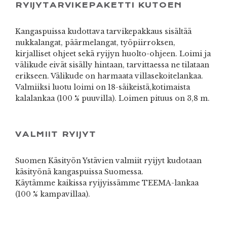
RYIJYTARVIKEPAKETTI KUTOEN
Kangaspuissa kudottava tarvikepakkaus sisältää
nukkalangat, päärmelangat, työpiirroksen,
kirjalliset ohjeet sekä ryijyn huolto-ohjeen. Loimi ja
välikude eivät sisälly hintaan, tarvittaessa ne tilataan
erikseen. Välikude on harmaata villasekoitelankaa.
Valmiiksi luotu loimi on 18-säikeistä,kotimaista
kalalankaa (100 % puuvilla). Loimen pituus on 3,8 m.
VALMIIT RYIJYT
Suomen Käsityön Ystävien valmiit ryijyt kudotaan
käsityönä kangaspuissa Suomessa.
Käytämme kaikissa ryijyissämme TEEMA-lankaa
(100 % kampavillaa).