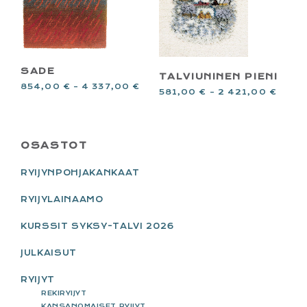
SADE
TALVIUNINEN PIENI
854,00
€
–
4 337,00
€
581,00
€
–
2 421,00
€
PRIMARY
OSASTOT
SIDEBAR
RYIJYNPOHJAKANKAAT
RYIJYLAINAAMO
KURSSIT SYKSY-TALVI 2026
JULKAISUT
RYIJYT
REKIRYIJYT
KANSANOMAISET RYIJYT