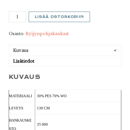
Leinikkö
LISÄÄ OSTOSKORIIN
10
määrä
Osasto:
Ryijynpohjakankaat
Kuvaus
Lisätiedot
KUVAUS
MATERIAALI
30% PES 70% WO
LEVEYS
139 CM
HANKAUSKE
35 000
STO