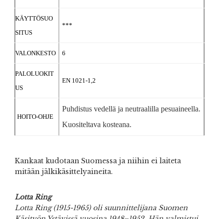
KÄYTTÖSUO
***
SITUS
VALONKESTO
6
PALOLUOKIT
EN 1021-1,2
US
Puhdistus vedellä ja neutraalilla pesuaineella.
HOITO-OHJE
Kuositeltava kosteana.
Kankaat kudotaan Suomessa ja niihin ei laiteta
mitään jälkikäsittelyaineita.
Lotta Ring
Lotta Ring (1915-1965) oli suunnittelijana Suomen
Käsityön Ystävissä vuosina 1948–1952. Hän valmistui