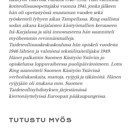
kotiteollisuusopettajaksi vuonna 1941, jonka jälkeen
hän oli opetustyössä muutaman vuoden sekä
työskenteli lyhyen aikaa Tampellassa. Ring osallistui
sodan aikana karjalaisten käsityömallien keruuseen
Itä-Karjalassa ja siitä innostuneena hän suunnitteli
myöhemmin revinnäismalleja.
Taideteollisuuskeskuskoulussa hän opiskeli vuodesta
1946 lähtien ja valmistui tekstiilitaiteilijaksi 1949.
Hänet palkattiin Suomen Käsityön Ystäviin jo
opiskelunsa loppuvaiheessa puolipäivätoimeen. Lotta
Ring suunnitteli Suomen Käsityön Ystävissä
verhoilukankaita, mattoja, ryijyjä ja täkänöitä. Hänen
ryijyjään oli mukana mm. Suomen
Taideteollisyhdistyksen järjestämässä
kiertonäyttelyissä Euroopan pääkaupungeissa.
TUTUSTU MYÖS