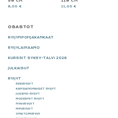
58 CM
118 CM
8,00
€
11,00
€
PRIMARY
OSASTOT
SIDEBAR
RYIJYNPOHJAKANKAAT
RYIJYLAINAAMO
KURSSIT SYKSY-TALVI 2026
JULKAISUT
RYIJYT
REKIRYIJYT
KANSANOMAISET RYIJYT
JUGEND-RYIJYT
MODERNIT RYIJYT
NYKYRYIJYT
MINIRYIJYT
OMATOIMIRYIJY