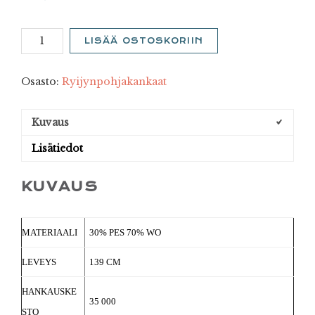
Leinikkö
LISÄÄ OSTOSKORIIN
7
määrä
Osasto:
Ryijynpohjakankaat
Kuvaus
Lisätiedot
KUVAUS
MATERIAALI
30% PES 70% WO
LEVEYS
139 CM
HANKAUSKE
35 000
STO