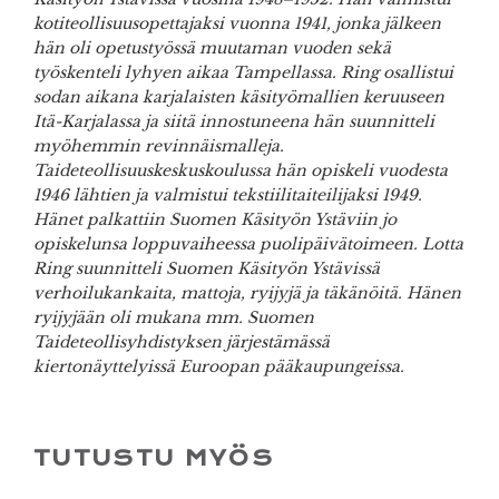
kotiteollisuusopettajaksi vuonna 1941, jonka jälkeen
hän oli opetustyössä muutaman vuoden sekä
työskenteli lyhyen aikaa Tampellassa. Ring osallistui
sodan aikana karjalaisten käsityömallien keruuseen
Itä-Karjalassa ja siitä innostuneena hän suunnitteli
myöhemmin revinnäismalleja.
Taideteollisuuskeskuskoulussa hän opiskeli vuodesta
1946 lähtien ja valmistui tekstiilitaiteilijaksi 1949.
Hänet palkattiin Suomen Käsityön Ystäviin jo
opiskelunsa loppuvaiheessa puolipäivätoimeen. Lotta
Ring suunnitteli Suomen Käsityön Ystävissä
verhoilukankaita, mattoja, ryijyjä ja täkänöitä. Hänen
ryijyjään oli mukana mm. Suomen
Taideteollisyhdistyksen järjestämässä
kiertonäyttelyissä Euroopan pääkaupungeissa.
TUTUSTU MYÖS