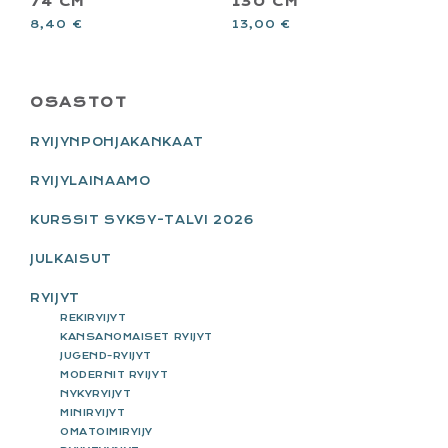
74 CM
130 CM
8,40
€
13,00
€
PRIMARY
OSASTOT
SIDEBAR
RYIJYNPOHJAKANKAAT
RYIJYLAINAAMO
KURSSIT SYKSY-TALVI 2026
JULKAISUT
RYIJYT
REKIRYIJYT
KANSANOMAISET RYIJYT
JUGEND-RYIJYT
MODERNIT RYIJYT
NYKYRYIJYT
MINIRYIJYT
OMATOIMIRYIJY