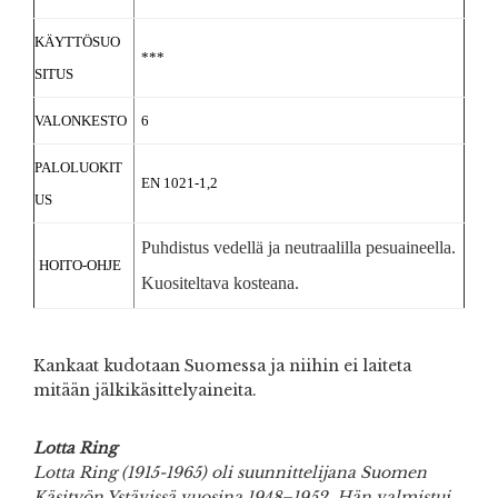
KÄYTTÖSUO
***
SITUS
VALONKESTO
6
PALOLUOKIT
EN 1021-1,2
US
Puhdistus vedellä ja neutraalilla pesuaineella.
HOITO-OHJE
Kuositeltava kosteana.
Kankaat kudotaan Suomessa ja niihin ei laiteta
mitään jälkikäsittelyaineita.
Lotta Ring
Lotta Ring (1915-1965) oli suunnittelijana Suomen
Käsityön Ystävissä vuosina 1948–1952. Hän valmistui