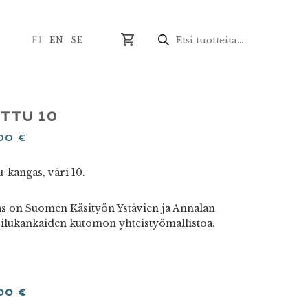
Products
search
FI
EN
SE
TTU 10
,00
€
-kangas, väri 10.
s on Suomen Käsityön Ystävien ja Annalan
ilukankaiden kutomon yhteistyömallistoa.
,00
€