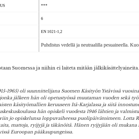
US
***
6
EN 1021-1,2
Puhdistus vedellä ja neutraalilla pesuaineella. Kuo
aan Suomessa ja niihin ei laiteta mitään jälkikäsittelyaineita.
915-1965) oli suunnittelijana Suomen Käsityön Ystävissä vuosina
jonka jälkeen hän oli opetustyössä muutaman vuoden sekä työs
aisten käsityömallien keruuseen Itä-Karjalassa ja siitä innos
uskeskuskoulussa hän opiskeli vuodesta 1946 lähtien ja valmistui
viin jo opiskelunsa loppuvaiheessa puolipäivätoimeen. Lotta R
ita, mattoja, ryijyjä ja täkänöitä. Hänen ryijyjään oli mukan
lyissä Euroopan pääkaupungeissa.