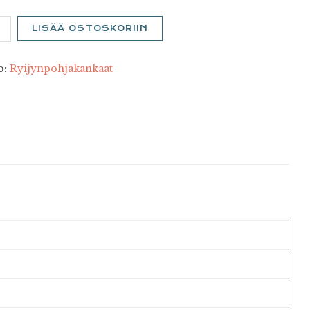
u
LISÄÄ OSTOSKORIIN
ä
o:
Ryijynpohjakankaat