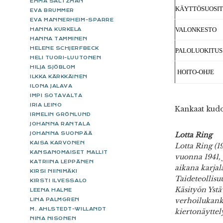
EMMA SALTZMAN
KÄYTTÖSUOSIT
EVA BRUMMER
EVA MANNERHEIM-SPARRE
VALONKESTO
HANNA KURKELA
HANNA TAMMINEN
HELENE SCHJERFBECK
PALOLUOKITUS
HELI TUORI-LUUTONEN
HILJA SJÖBLOM
HOITO-OHJE
ILKKA KÄRKKÄINEN
ILONA JALAVA
IMPI SOTAVALTA
IRIA LEINO
Kankaat kudot
IRMELIN GRÖNLUND
JOHANNA RANTALA
Lotta Ring
JOHANNA SUONPÄÄ
KAISA KARVONEN
Lotta Ring (1
KANSANOMAISET MALLIT
vuonna 1941, 
KATRIINA LEPPÄNEN
aikana karjal
KIRSI NIINIMÄKI
Taideteollisu
KIRSTI ILVESSALO
Käsityön Ystä
LEENA HALME
verhoilukanka
LINA PALMGREN
M. AHLSTEDT-WILLANDT
kiertonäytte
NINA NISONEN