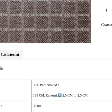
Mintt
10
määr
Osast
Lisätiedot
S
30% PES 70% WO
139 CM, Raportti:
2,5 CM
↔
2,5 CM
O
35 000