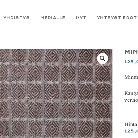
YHDISTYS
MEDIALLE
NYT
YHTEYSTIEDOT
MIN
125
Minttu
Kanga
verho
Hinta
125