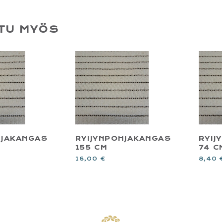
TU MYÖS
HJAKANGAS
RYIJYNPOHJAKANGAS
RYIJ
155 CM
74 C
16,00
€
8,40