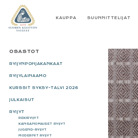
Skip
Skip
Skip
Skip
to
to
to
to
primary
main
primary
footer
KAUPPA
SUUNNITTELIJAT
navigation
content
sidebar
PRIMARY
OSASTOT
SIDEBAR
RYIJYNPOHJAKANKAAT
RYIJYLAINAAMO
KURSSIT SYKSY-TALVI 2026
JULKAISUT
RYIJYT
REKIRYIJYT
KANSANOMAISET RYIJYT
JUGEND-RYIJYT
MODERNIT RYIJYT