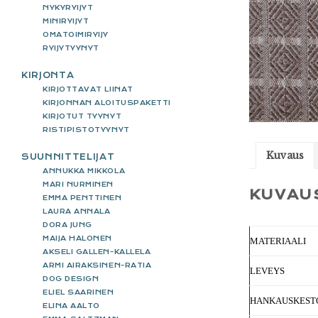
NYKYRYIJYT
MINIRYIJYT
OMATOIMIRYIJY
RYIJYTYYNYT
KIRJONTA
KIRJOTTAVAT LIINAT
KIRJONNAN ALOITUSPAKETTI
KIRJOTUT TYYNYT
RISTIPISTOTYYNYT
Kuvaus
SUUNNITTELIJAT
ANNUKKA MIKKOLA
MARI NURMINEN
KUVAU
EMMA PENTTINEN
LAURA ANNALA
DORA JUNG
MAIJA HALONEN
MATERIAALI
AKSELI GALLEN-KALLELA
ARMI AIRAKSINEN-RATIA
LEVEYS
DOG DESIGN
ELIEL SAARINEN
HANKAUSKEST
ELINA AALTO