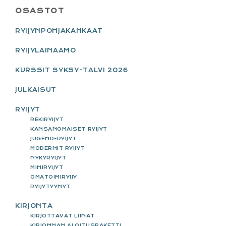
PRIMARY
OSASTOT
SIDEBAR
RYIJYNPOHJAKANKAAT
RYIJYLAINAAMO
KURSSIT SYKSY-TALVI 2026
JULKAISUT
RYIJYT
REKIRYIJYT
KANSANOMAISET RYIJYT
JUGEND-RYIJYT
MODERNIT RYIJYT
NYKYRYIJYT
MINIRYIJYT
OMATOIMIRYIJY
RYIJYTYYNYT
KIRJONTA
KIRJOTTAVAT LIINAT
KIRJONNAN ALOITUSPAKETTI