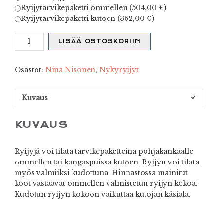
Ryijytarvikepaketti ommellen (
504,00
€
)
Ryijytarvikepaketti kutoen (
362,00
€
)
Onni
LISÄÄ OSTOSKORIIN
määrä
Osastot:
Nina Nisonen
,
Nykyryijyt
Kuvaus
KUVAUS
Ryijyjä voi tilata tarvikepaketteina pohjakankaalle
ommellen tai kangaspuissa kutoen. Ryijyn voi tilata
myös valmiiksi kudottuna. Hinnastossa mainitut
koot vastaavat ommellen valmistetun ryijyn kokoa.
Kudotun ryijyn kokoon vaikuttaa kutojan käsiala.