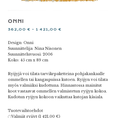
ONNI
362,00
€
–
1 421,00
€
Design: Onni
Suunnittelija: Nina Nisonen
Suunnitteluvuosi: 2006
Koko: 45 cm x 89 cm
Ryijyjä voi tilata tarvikepaketteina pohjakankaalle
ommellen tai kangaspuissa kutoen. Ryijyn voi tilata
myös valmiiksi kudottuna. Hinnastossa mainitut
koot vastaavat ommellen valmistetun ryijyn kokoa.
Kudotun ryijyn kokoon vaikuttaa kutojan käsiala.
Tuotevaihtoehdot
Valmiit ryijyt (
1 421,00
€
)