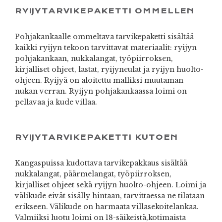
RYIJYTARVIKEPAKETTI OMMELLEN
Pohjakankaalle ommeltava tarvikepaketti sisältää
kaikki ryijyn tekoon tarvittavat materiaalit: ryijyn
pohjakankaan, nukkalangat, työpiirroksen,
kirjalliset ohjeet, lastat, ryijyneulat ja ryijyn huolto-
ohjeen. Ryijyä on aloitettu malliksi muutaman
nukan verran. Ryijyn pohjakankaassa loimi on
pellavaa ja kude villaa.
RYIJYTARVIKEPAKETTI KUTOEN
Kangaspuissa kudottava tarvikepakkaus sisältää
nukkalangat, päärmelangat, työpiirroksen,
kirjalliset ohjeet sekä ryijyn huolto-ohjeen. Loimi ja
välikude eivät sisälly hintaan, tarvittaessa ne tilataan
erikseen. Välikude on harmaata villasekoitelankaa.
Valmiiksi luotu loimi on 18-säikeistä,kotimaista