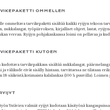
RVIKEPAKETTI OMMELLEN
e ommeltava tarvikepaketti sisältää kaikki ryijyn tekoon tarvi
 nukkalangat, työpiirroksen, kirjalliset ohjeet, lastat, ryijyn
an verran. Ryijyn pohjakankaassa loimi on pellavaa ja kude
RVIKEPAKETTI KUTOEN
kudottava tarvikepakkaus sisältää nukkalangat, päärmelangat,
 ja välikude eivät sisälly hintaan, tarvittaessa ne tilataan er
n 18-säikeistä,kotimaista kalalankaa (100 % puuvilla). Loimen 
RYIJYT
yön Ystävien valmiit ryijyt kudotaan käsityönä kangaspuiss