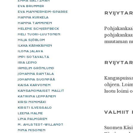
EMMA SALTZMAN
EVA BRUMMER
EVA MANNERHEIM-SPARRE
RYIJYTA
HANNA KURKELA
HANNA TAMMINEN
Pohjakankaall
HELENE SCHJERFBECK
pohjakankaan,
HELI TUORI-LUUTONEN
HILJA SJÖBLOM
muutaman nuk
ILKKA KÄRKKÄINEN
ILONA JALAVA
IMPI SOTAVALTA
RYIJYTA
IRIA LEINO
IRMELIN GRÖNLUND
JOHANNA RANTALA
Kangaspuissa 
JOHANNA SUONPÄÄ
ohjeen. Loimi
KAISA KARVONEN
luotu loimi o
KANSANOMAISET MALLIT
KATRIINA LEPPÄNEN
KIRSI NIINIMÄKI
KIRSTI ILVESSALO
VALMIIT 
LEENA HALME
LINA PALMGREN
M. AHLSTEDT-WILLANDT
Suomen Käsit
NINA NISONEN