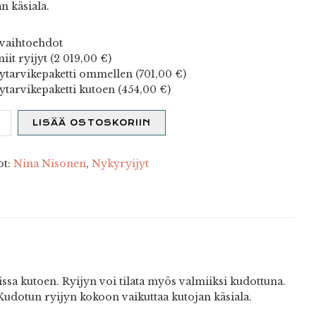
n käsiala.
vaihtoehdot
iit ryijyt (
2 019,00
€
)
ytarvikepaketti ommellen (
701,00
€
)
ytarvikepaketti kutoen (
454,00
€
)
voima
LISÄÄ OSTOSKORIIN
ä
ot:
Nina Nisonen
,
Nykyryijyt
ssa kutoen. Ryijyn voi tilata myös valmiiksi kudottuna.
Kudotun ryijyn kokoon vaikuttaa kutojan käsiala.