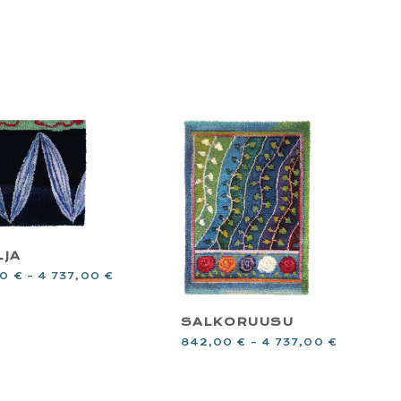
LJA
00
€
–
4 737,00
€
SALKORUUSU
842,00
€
–
4 737,00
€