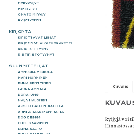
NYKYRYIJYT
MINIRYIJYT
OMATOIMIRYIJY
RYIJYTYYNYT
KIRJONTA
KIRJOTTAVAT LIINAT
KIRJONNAN ALOITUSPAKETTI
KIRJOTUT TYYNYT
RISTIPISTOTYYNYT
SUUNNITTELIJAT
ANNUKKA MIKKOLA
MARI NURMINEN
EMMA PENTTINEN
Kuvaus
LAURA ANNALA
DORA JUNG
MAIJA HALONEN
KUVAU
AKSELI GALLEN-KALLELA
ARMI AIRAKSINEN-RATIA
DOG DESIGN
Ryijyjä voi t
ELIEL SAARINEN
Hinnastossa 
ELINA AALTO