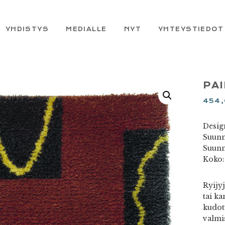
YHDISTYS
MEDIALLE
NYT
YHTEYSTIEDOT
PAI
454
Desig
Suunn
Suunn
Koko:
Ryijy
tai ka
kudot
valmi