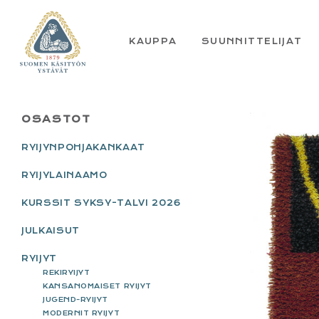
Skip
Skip
Skip
Skip
to
to
to
to
primary
main
primary
footer
KAUPPA
SUUNNITTELIJAT
navigation
content
sidebar
PRIMARY
OSASTOT
SIDEBAR
RYIJYNPOHJAKANKAAT
RYIJYLAINAAMO
KURSSIT SYKSY-TALVI 2026
JULKAISUT
RYIJYT
REKIRYIJYT
KANSANOMAISET RYIJYT
JUGEND-RYIJYT
MODERNIT RYIJYT