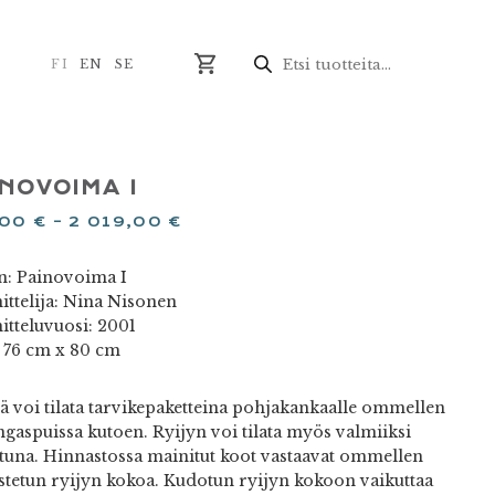
Products
search
FI
EN
SE
NOVOIMA I
,00
€
–
2 019,00
€
n: Painovoima I
ittelija: Nina Nisonen
itteluvuosi: 2001
 76 cm x 80 cm
jä voi tilata tarvikepaketteina pohjakankaalle ommellen
ngaspuissa kutoen. Ryijyn voi tilata myös valmiiksi
tuna. Hinnastossa mainitut koot vastaavat ommellen
stetun ryijyn kokoa. Kudotun ryijyn kokoon vaikuttaa