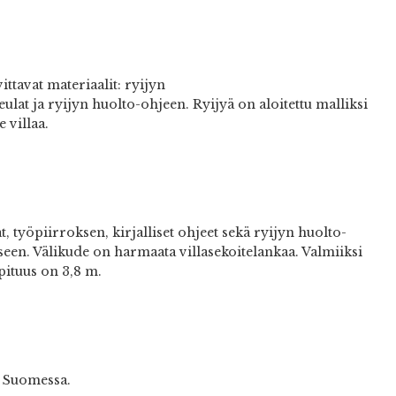
ttavat materiaalit: ryijyn
eulat ja ryijyn huolto-ohjeen. Ryijyä on aloitettu malliksi
 villaa.
 työpiirroksen, kirjalliset ohjeet sekä ryijyn huolto-
ikseen. Välikude on harmaata villasekoitelankaa. Valmiiksi
pituus on 3,8 m.
a Suomessa.