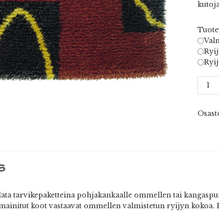
kutoja
Tuote
Valm
Ryij
Ryij
Paino
I
määr
Osast
S
ilata tarvikepaketteina pohjakankaalle ommellen tai kangaspui
mainitut koot vastaavat ommellen valmistetun ryijyn kokoa. 