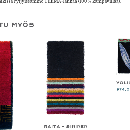
kissa ryijyissämme TEEMA-lankaa (100 % kampavillaa).
TU MYÖS
YÖLI
974,
RAITA – SININEN