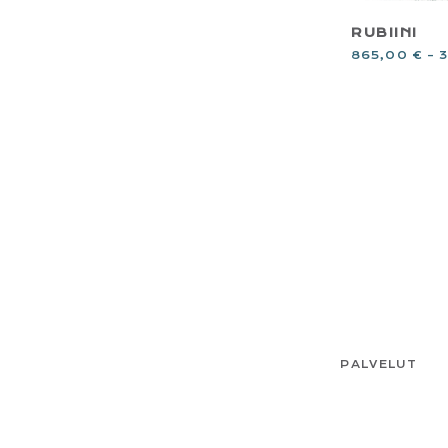
RUBIINI
865,00
€
–
FOOTER
PALVELUT