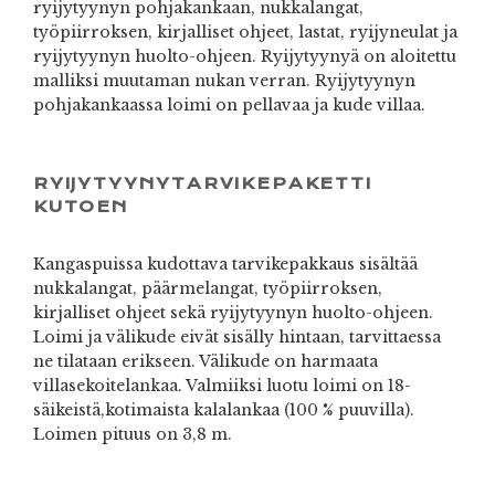
ryijytyynyn pohjakankaan, nukkalangat,
työpiirroksen, kirjalliset ohjeet, lastat, ryijyneulat ja
ryijytyynyn huolto-ohjeen. Ryijytyynyä on aloitettu
malliksi muutaman nukan verran. Ryijytyynyn
pohjakankaassa loimi on pellavaa ja kude villaa.
RYIJYTYYNYTARVIKEPAKETTI
KUTOEN
Kangaspuissa kudottava tarvikepakkaus sisältää
nukkalangat, päärmelangat, työpiirroksen,
kirjalliset ohjeet sekä ryijytyynyn huolto-ohjeen.
Loimi ja välikude eivät sisälly hintaan, tarvittaessa
ne tilataan erikseen. Välikude on harmaata
villasekoitelankaa. Valmiiksi luotu loimi on 18-
säikeistä,kotimaista kalalankaa (100 % puuvilla).
Loimen pituus on 3,8 m.