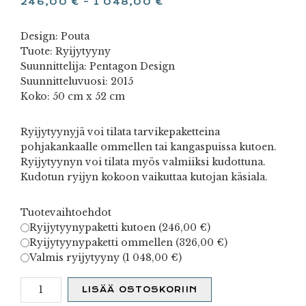
246,00
€
–
1 048,00
€
Design: Pouta
Tuote: Ryijytyyny
Suunnittelija: Pentagon Design
Suunnitteluvuosi: 2015
Koko: 50 cm x 52 cm
Ryijytyynyjä voi tilata tarvikepaketteina
pohjakankaalle ommellen tai kangaspuissa kutoen.
Ryijytyynyn voi tilata myös valmiiksi kudottuna.
Kudotun ryijyn kokoon vaikuttaa kutojan käsiala.
Tuotevaihtoehdot
Ryijytyynypaketti kutoen (
246,00
€
)
Ryijytyynypaketti ommellen (
326,00
€
)
Valmis ryijytyyny (
1 048,00
€
)
Pouta
LISÄÄ OSTOSKORIIN
määrä