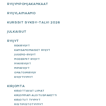
SIDEBAR
RYIJYNPOHJAKANKAAT
RYIJYLAINAAMO
KURSSIT SYKSY-TALVI 2026
JULKAISUT
RYIJYT
REKIRYIJYT
KANSANOMAISET RYIJYT
JUGEND-RYIJYT
MODERNIT RYIJYT
NYKYRYIJYT
MINIRYIJYT
OMATOIMIRYIJY
RYIJYTYYNYT
KIRJONTA
KIRJOTTAVAT LIINAT
KIRJONNAN ALOITUSPAKETTI
KIRJOTUT TYYNYT
RISTIPISTOTYYNYT