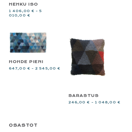
HEHKU ISO
1 406,00
€
–
5
010,00
€
HOHDE PIENI
647,00
€
–
2 545,00
€
SARASTUS
246,00
€
–
1 048,00
€
PRIMARY
OSASTOT