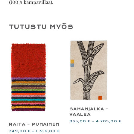
(100 % kampavillaa).
TUTUSTU MYÖS
SANANJALKA –
VAALEA
865,00
€
–
4 705,00
€
RAITA – PUNAINEN
349,00
€
–
1 316,00
€