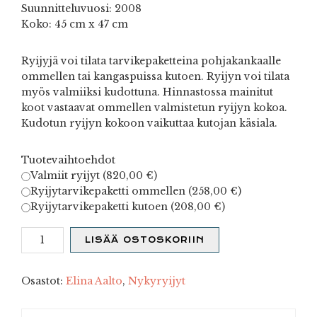
Suunnitteluvuosi: 2008
Koko: 45 cm x 47 cm
Ryijyjä voi tilata tarvikepaketteina pohjakankaalle
ommellen tai kangaspuissa kutoen. Ryijyn voi tilata
myös valmiiksi kudottuna. Hinnastossa mainitut
koot vastaavat ommellen valmistetun ryijyn kokoa.
Kudotun ryijyn kokoon vaikuttaa kutojan käsiala.
Tuotevaihtoehdot
Valmiit ryijyt (
820,00
€
)
Ryijytarvikepaketti ommellen (
258,00
€
)
Ryijytarvikepaketti kutoen (
208,00
€
)
Seinäruusu
LISÄÄ OSTOSKORIIN
-
tumma
määrä
Osastot:
Elina Aalto
,
Nykyryijyt