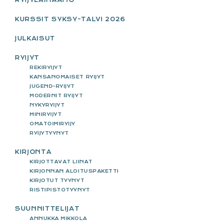
KURSSIT SYKSY-TALVI 2026
JULKAISUT
RYIJYT
REKIRYIJYT
KANSANOMAISET RYIJYT
JUGEND-RYIJYT
MODERNIT RYIJYT
NYKYRYIJYT
MINIRYIJYT
OMATOIMIRYIJY
RYIJYTYYNYT
KIRJONTA
KIRJOTTAVAT LIINAT
KIRJONNAN ALOITUSPAKETTI
KIRJOTUT TYYNYT
RISTIPISTOTYYNYT
SUUNNITTELIJAT
ANNUKKA MIKKOLA