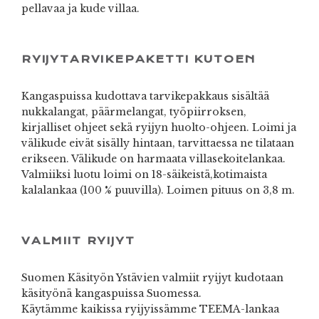
pellavaa ja kude villaa.
RYIJYTARVIKEPAKETTI KUTOEN
Kangaspuissa kudottava tarvikepakkaus sisältää
nukkalangat, päärmelangat, työpiirroksen,
kirjalliset ohjeet sekä ryijyn huolto-ohjeen. Loimi ja
välikude eivät sisälly hintaan, tarvittaessa ne tilataan
erikseen. Välikude on harmaata villasekoitelankaa.
Valmiiksi luotu loimi on 18-säikeistä,kotimaista
kalalankaa (100 % puuvilla). Loimen pituus on 3,8 m.
VALMIIT RYIJYT
Suomen Käsityön Ystävien valmiit ryijyt kudotaan
käsityönä kangaspuissa Suomessa.
Käytämme kaikissa ryijyissämme TEEMA-lankaa