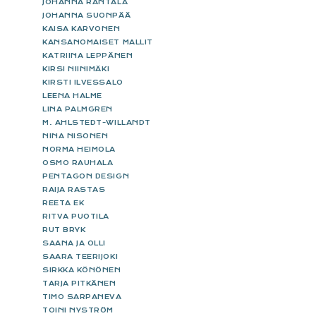
JOHANNA RANTALA
JOHANNA SUONPÄÄ
KAISA KARVONEN
KANSANOMAISET MALLIT
KATRIINA LEPPÄNEN
KIRSI NIINIMÄKI
KIRSTI ILVESSALO
LEENA HALME
LINA PALMGREN
M. AHLSTEDT-WILLANDT
NINA NISONEN
NORMA HEIMOLA
OSMO RAUHALA
PENTAGON DESIGN
RAIJA RASTAS
REETA EK
RITVA PUOTILA
RUT BRYK
SAANA JA OLLI
SAARA TEERIJOKI
SIRKKA KÖNÖNEN
TARJA PITKÄNEN
TIMO SARPANEVA
TOINI NYSTRÖM