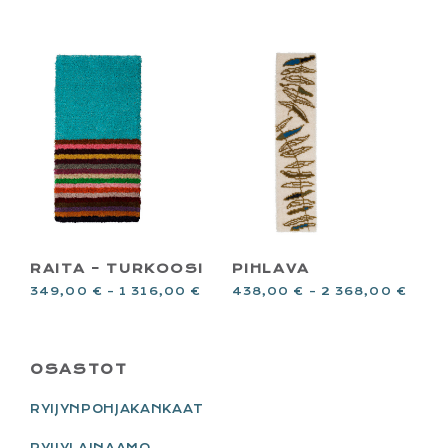
RAITA – TURKOOSI
PIHLAVA
349,00
€
–
1 316,00
€
438,00
€
–
2 368,00
€
PRIMARY
OSASTOT
SIDEBAR
RYIJYNPOHJAKANKAAT
RYIJYLAINAAMO