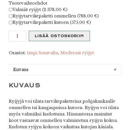
Tuotevaihtoehdot
Valmiit ryijyt (
2 378,00
€
)
Ryijytarvikepaketti ommellen (
788,00
€
)
Ryijytarvikepaketti kutoen (
575,00
€
)
Sinapinsiemen
LISÄÄ OSTOSKORIIN
määrä
Osastot:
Impi Sotavalta
,
Modernit ryijyt
Kuvaus
KUVAUS
Ryijyjä voi tilata tarvikepaketteina pohjakankaalle
ommellen tai kangaspuissa kutoen. Ryijyn voi tilata
myös valmiiksi kudottuna. Hinnastossa mainitut
koot vastaavat ommellen valmistetun ryijyn kokoa.
Kudotun ryijyn kokoon vaikuttaa kutojan käsiala.