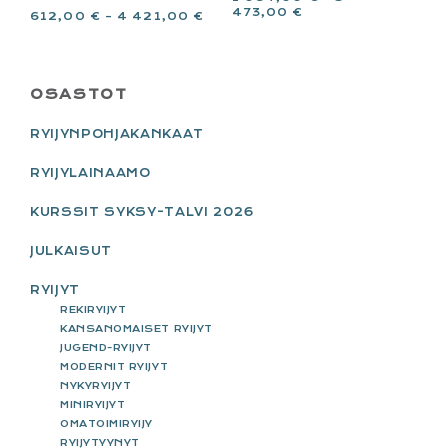
473,00
€
612,00
€
–
4 421,00
€
PRIMARY
OSASTOT
SIDEBAR
RYIJYNPOHJAKANKAAT
RYIJYLAINAAMO
KURSSIT SYKSY-TALVI 2026
JULKAISUT
RYIJYT
REKIRYIJYT
KANSANOMAISET RYIJYT
JUGEND-RYIJYT
MODERNIT RYIJYT
NYKYRYIJYT
MINIRYIJYT
OMATOIMIRYIJY
RYIJYTYYNYT