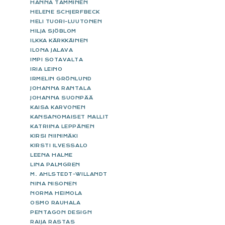
HANNA TAMMINEN
HELENE SCHJERFBECK
HELI TUORI-LUUTONEN
HILJA SJÖBLOM
ILKKA KÄRKKÄINEN
ILONA JALAVA
IMPI SOTAVALTA
IRIA LEINO
IRMELIN GRÖNLUND
JOHANNA RANTALA
JOHANNA SUONPÄÄ
KAISA KARVONEN
KANSANOMAISET MALLIT
KATRIINA LEPPÄNEN
KIRSI NIINIMÄKI
KIRSTI ILVESSALO
LEENA HALME
LINA PALMGREN
M. AHLSTEDT-WILLANDT
NINA NISONEN
NORMA HEIMOLA
OSMO RAUHALA
PENTAGON DESIGN
RAIJA RASTAS