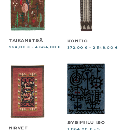
TAIKAMETSÄ
KONTIO
964,00
€
–
4 684,00
€
372,00
€
–
2 348,00
€
SYSIMIILU ISO
HIRVET
1 084,00
€
–
5