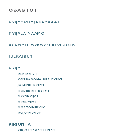
PRIMARY
OSASTOT
SIDEBAR
RYIJYNPOHJAKANKAAT
RYIJYLAINAAMO
KURSSIT SYKSY-TALVI 2026
JULKAISUT
RYIJYT
REKIRYIJYT
KANSANOMAISET RYIJYT
JUGEND-RYIJYT
MODERNIT RYIJYT
NYKYRYIJYT
MINIRYIJYT
OMATOIMIRYIJY
RYIJYTYYNYT
KIRJONTA
KIRJOTTAVAT LIINAT