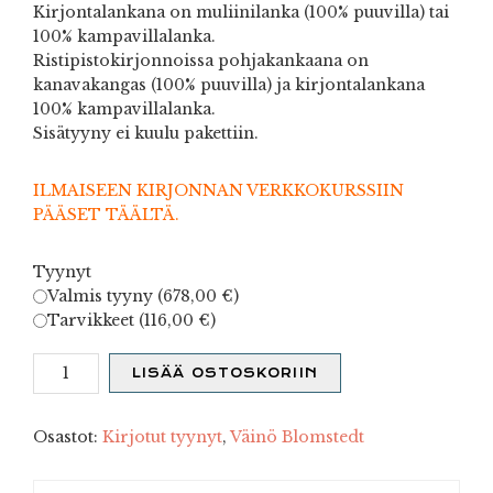
Kirjontalankana on muliinilanka (100% puuvilla) tai
100% kampavillalanka.
Ristipistokirjonnoissa pohjakankaana on
kanavakangas (100% puuvilla) ja kirjontalankana
100% kampavillalanka.
Sisätyyny ei kuulu pakettiin.
ILMAISEEN KIRJONNAN VERKKOKURSSIIN
PÄÄSET TÄÄLTÄ.
Tyynyt
Valmis tyyny (
678,00
€
)
Tarvikkeet (
116,00
€
)
Sudenkorento
LISÄÄ OSTOSKORIIN
määrä
Osastot:
Kirjotut tyynyt
,
Väinö Blomstedt