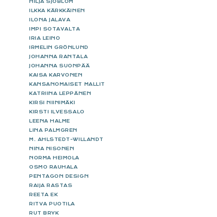
HILJA SJÖBLOM
ILKKA KÄRKKÄINEN
ILONA JALAVA
IMPI SOTAVALTA
IRIA LEINO
IRMELIN GRÖNLUND
JOHANNA RANTALA
JOHANNA SUONPÄÄ
KAISA KARVONEN
KANSANOMAISET MALLIT
KATRIINA LEPPÄNEN
KIRSI NIINIMÄKI
KIRSTI ILVESSALO
LEENA HALME
LINA PALMGREN
M. AHLSTEDT-WILLANDT
NINA NISONEN
NORMA HEIMOLA
OSMO RAUHALA
PENTAGON DESIGN
RAIJA RASTAS
REETA EK
RITVA PUOTILA
RUT BRYK