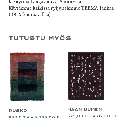
käsityönä kangaspuissa Suomessa.
Käytämme kaikissa ryijyissämme TEEMA-lankaa
(100 % kampavillaa).
TUTUSTU MYÖS
MAAN UUMEN
RUSKO
679,00
€
–
4 823,00
€
930,00
€
–
5 085,00
€