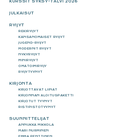
KURSSIT SYKSY-TALVI 2026
JULKAISUT
RYIJYT
REKIRYIJYT
KANSANOMAISET RYIJYT
JUGEND-RYIJYT
MODERNIT RYIJYT
NYKYRYIJYT
MINIRYIJYT
OMATOIMIRYIJY
RYIJYTYYNYT
KIRJONTA
KIRJOTTAVAT LIINAT
KIRJONNAN ALOITUSPAKETTI
KIRJOTUT TYYNYT
RISTIPISTOTYYNYT
SUUNNITTELIJAT
ANNUKKA MIKKOLA
MARI NURMINEN
EMMA PENTTINEN