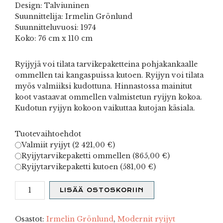
Design: Talviuninen
Suunnittelija: Irmelin Grönlund
Suunnitteluvuosi: 1974
Koko: 76 cm x 110 cm
Ryijyjä voi tilata tarvikepaketteina pohjakankaalle
ommellen tai kangaspuissa kutoen. Ryijyn voi tilata
myös valmiiksi kudottuna. Hinnastossa mainitut
koot vastaavat ommellen valmistetun ryijyn kokoa.
Kudotun ryijyn kokoon vaikuttaa kutojan käsiala.
Tuotevaihtoehdot
Valmiit ryijyt (
2 421,00
€
)
Ryijytarvikepaketti ommellen (
865,00
€
)
Ryijytarvikepaketti kutoen (
581,00
€
)
Talviuninen
LISÄÄ OSTOSKORIIN
pieni
määrä
Osastot:
Irmelin Grönlund
,
Modernit ryijyt