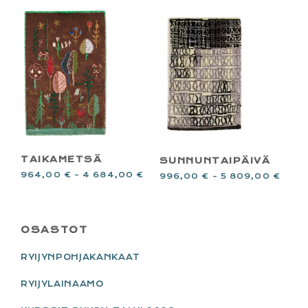
TAIKAMETSÄ
SUNNUNTAIPÄIVÄ
964,00
€
–
4 684,00
€
996,00
€
–
5 809,00
€
PRIMARY
OSASTOT
SIDEBAR
RYIJYNPOHJAKANKAAT
RYIJYLAINAAMO