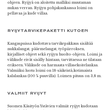
ohjeen. Ryijyä on aloitettu malliksi muutaman
nukan verran. Ryijyn pohjakankaassa loimi on
pellavaa ja kude villaa.
RYIJYTARVIKEPAKETTI KUTOEN
Kangaspuissa kudottava tarvikepakkaus sisältää
nukkalangat, päärmelangat, työpiirroksen,
kirjalliset ohjeet sekä ryijyn huolto-ohjeen. Loimi ja
välikude eivät sisälly hintaan, tarvittaessa ne tilataan
erikseen. Välikude on harmaata villasekoitelankaa.
Valmiiksi luotu loimi on 18-säikeistä,kotimaista
kalalankaa (100 % puuvilla). Loimen pituus on 3,8 m.
VALMIIT RYIJYT
Suomen Käsityön Ystävien valmiit ryijyt kudotaan