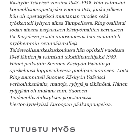
Käsityön Ystävissä vuosina 1948–1952. Hän valmistui
kotiteollisuusopettajaksi vuonna 1941, jonka jälkeen
hän oli opetustyössä muutaman vuoden sekä
työskenteli lyhyen aikaa Tampellassa. Ring osallistui
sodan aikana karjalaisten käsityömallien keruuseen
Itä-Karjalassa ja siitä innostuneena hän suunnitteli
myöhemmin revinnäismalleja.
Taideteollisuuskeskuskoulussa hän opiskeli vuodesta
1946 lähtien ja valmistui tekstiilitaiteilijaksi 1949.
Hänet palkattiin Suomen Käsityön Ystäviin jo
opiskelunsa loppuvaiheessa puolipäivätoimeen. Lotta
Ring suunnitteli Suomen Käsityön Ystävissä
verhoilukankaita, mattoja, ryijyjä ja täkänöitä. Hänen
ryijyjään oli mukana mm. Suomen
Taideteollisyhdistyksen järjestämässä
kiertonäyttelyissä Euroopan pääkaupungeissa.
TUTUSTU MYÖS