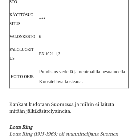
STO
KÄYTTÖSUO
***
SITUS
VALONKESTO
6
PALOLUOKIT
EN 1021-1,2
US
Puhdistus vedellä ja neutraalilla pesuaineella.
HOITO-OHJE
Kuositeltava kosteana.
Kankaat kudotaan Suomessa ja niihin ei laiteta
mitään jälkikäsittelyaineita.
Lotta Ring
Lotta Ring (1915-1965) oli suunnittelijana Suomen