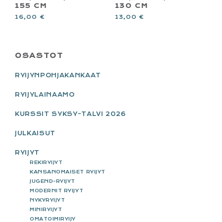
155 CM
130 CM
16,00
€
13,00
€
PRIMARY
OSASTOT
SIDEBAR
RYIJYNPOHJAKANKAAT
RYIJYLAINAAMO
KURSSIT SYKSY-TALVI 2026
JULKAISUT
RYIJYT
REKIRYIJYT
KANSANOMAISET RYIJYT
JUGEND-RYIJYT
MODERNIT RYIJYT
NYKYRYIJYT
MINIRYIJYT
OMATOIMIRYIJY