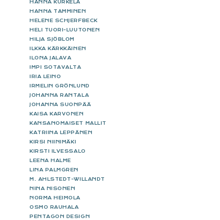
HANNA KURKELA
HANNA TAMMINEN
HELENE SCHJERFBECK
HELI TUORI-LUUTONEN
HILJA SJÖBLOM
ILKKA KÄRKKÄINEN
ILONA JALAVA
IMPI SOTAVALTA
IRIA LEINO
IRMELIN GRÖNLUND
JOHANNA RANTALA
JOHANNA SUONPÄÄ
KAISA KARVONEN
KANSANOMAISET MALLIT
KATRIINA LEPPÄNEN
KIRSI NIINIMÄKI
KIRSTI ILVESSALO
LEENA HALME
LINA PALMGREN
M. AHLSTEDT-WILLANDT
NINA NISONEN
NORMA HEIMOLA
OSMO RAUHALA
PENTAGON DESIGN