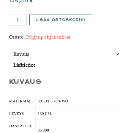
125,00
€
Virna
LISÄÄ OSTOSKORIIN
10
määrä
Osasto:
Ryijynpohjakankaat
Kuvaus
Lisätiedot
KUVAUS
MATERIAALI
30% PES 70% WO
LEVEYS
139 CM
HANKAUSKE
35 000