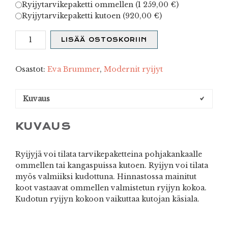
Ryijytarvikepaketti ommellen (
1 259,00
€
)
Ryijytarvikepaketti kutoen (
920,00
€
)
Zeebra
LISÄÄ OSTOSKORIIN
määrä
Osastot:
Eva Brummer
,
Modernit ryijyt
Kuvaus
KUVAUS
Ryijyjä voi tilata tarvikepaketteina pohjakankaalle
ommellen tai kangaspuissa kutoen. Ryijyn voi tilata
myös valmiiksi kudottuna. Hinnastossa mainitut
koot vastaavat ommellen valmistetun ryijyn kokoa.
Kudotun ryijyn kokoon vaikuttaa kutojan käsiala.