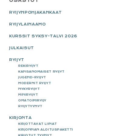
PRIMARY
OSASTOT
SIDEBAR
RYIJYNPOHJAKANKAAT
RYIJYLAINAAMO
KURSSIT SYKSY-TALVI 2026
JULKAISUT
RYIJYT
REKIRYIJYT
KANSANOMAISET RYIJYT
JUGEND-RYIJYT
MODERNIT RYIJYT
NYKYRYIJYT
MINIRYIJYT
OMATOIMIRYIJY
RYIJYTYYNYT
KIRJONTA
KIRJOTTAVAT LIINAT
KIRJONNAN ALOITUSPAKETTI
KIRJOTUT TYYNYT