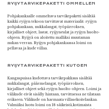
RYIJYTARVIKEPAKETTI OMMELLEN
Pohjakankaalle ommeltava tarvikepaketti sisältää
kaikki ryijyn tekoon tarvittavat materiaalit: ryijyn
pohjakankaan, nukkalangat, työpiirroksen,
kirjalliset ohjeet, lastat, ryijyneulat ja ryijyn huolto-
ohjeen. Ryijyä on aloitettu malliksi muutaman
nukan verran. Ryijyn pohjakankaassa loimi on
pellavaa ja kude villaa.
RYIJYTARVIKEPAKETTI KUTOEN
Kangaspuissa kudottava tarvikepakkaus sisältää
nukkalangat, päärmelangat, työpiirroksen,
kirjalliset ohjeet sekä ryijyn huolto-ohjeen. Loimi ja
välikude eivät sisälly hintaan, tarvittaessa ne tilataan
erikseen. Välikude on harmaata villasekoitelankaa.
Valmiiksi luotu loimi on 18-säikeistä,kotimaista