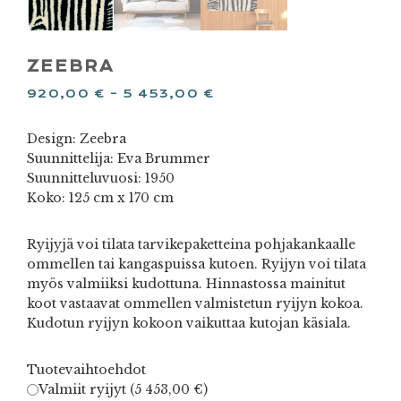
ZEEBRA
920,00
€
–
5 453,00
€
Design: Zeebra
Suunnittelija: Eva Brummer
Suunnitteluvuosi: 1950
Koko: 125 cm x 170 cm
Ryijyjä voi tilata tarvikepaketteina pohjakankaalle
ommellen tai kangaspuissa kutoen. Ryijyn voi tilata
myös valmiiksi kudottuna. Hinnastossa mainitut
koot vastaavat ommellen valmistetun ryijyn kokoa.
Kudotun ryijyn kokoon vaikuttaa kutojan käsiala.
Tuotevaihtoehdot
Valmiit ryijyt (
5 453,00
€
)