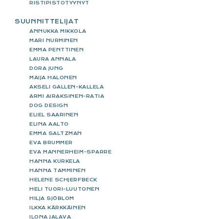
RISTIPISTOTYYNYT
SUUNNITTELIJAT
ANNUKKA MIKKOLA
MARI NURMINEN
EMMA PENTTINEN
LAURA ANNALA
DORA JUNG
MAIJA HALONEN
AKSELI GALLEN-KALLELA
ARMI AIRAKSINEN-RATIA
DOG DESIGN
ELIEL SAARINEN
ELINA AALTO
EMMA SALTZMAN
EVA BRUMMER
EVA MANNERHEIM-SPARRE
HANNA KURKELA
HANNA TAMMINEN
HELENE SCHJERFBECK
HELI TUORI-LUUTONEN
HILJA SJÖBLOM
ILKKA KÄRKKÄINEN
ILONA JALAVA