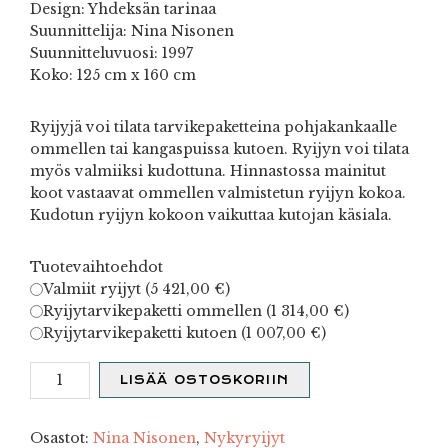
Design: Yhdeksän tarinaa
Suunnittelija: Nina Nisonen
Suunnitteluvuosi: 1997
Koko: 125 cm x 160 cm
Ryijyjä voi tilata tarvikepaketteina pohjakankaalle
ommellen tai kangaspuissa kutoen. Ryijyn voi tilata
myös valmiiksi kudottuna. Hinnastossa mainitut
koot vastaavat ommellen valmistetun ryijyn kokoa.
Kudotun ryijyn kokoon vaikuttaa kutojan käsiala.
Tuotevaihtoehdot
Valmiit ryijyt (
5 421,00
€
)
Ryijytarvikepaketti ommellen (
1 314,00
€
)
Ryijytarvikepaketti kutoen (
1 007,00
€
)
Yhdeksän
LISÄÄ OSTOSKORIIN
tarinaa
määrä
Osastot:
Nina Nisonen
,
Nykyryijyt