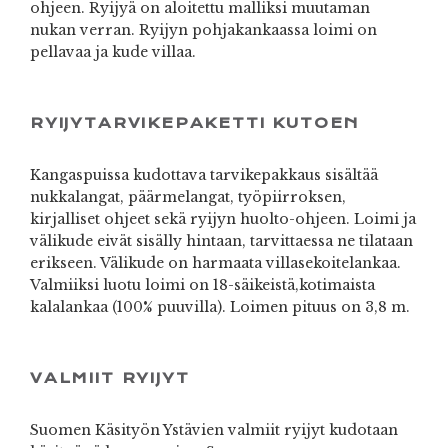
ohjeen. Ryijyä on aloitettu malliksi muutaman
nukan verran. Ryijyn pohjakankaassa loimi on
pellavaa ja kude villaa.
RYIJYTARVIKEPAKETTI KUTOEN
Kangaspuissa kudottava tarvikepakkaus sisältää
nukkalangat, päärmelangat, työpiirroksen,
kirjalliset ohjeet sekä ryijyn huolto-ohjeen. Loimi ja
välikude eivät sisälly hintaan, tarvittaessa ne tilataan
erikseen. Välikude on harmaata villasekoitelankaa.
Valmiiksi luotu loimi on 18-säikeistä,kotimaista
kalalankaa (100% puuvilla). Loimen pituus on 3,8 m.
VALMIIT RYIJYT
Suomen Käsityön Ystävien valmiit ryijyt kudotaan