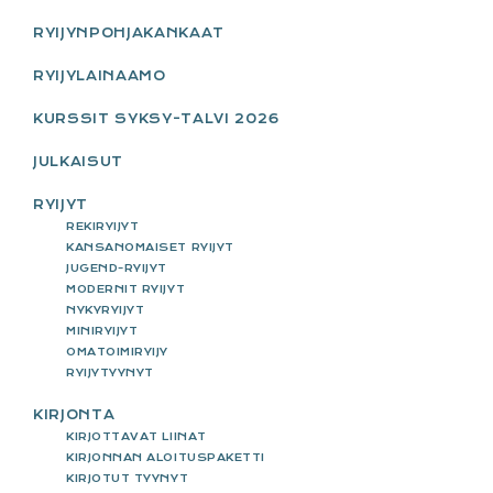
SIDEBAR
RYIJYNPOHJAKANKAAT
RYIJYLAINAAMO
KURSSIT SYKSY-TALVI 2026
JULKAISUT
RYIJYT
REKIRYIJYT
KANSANOMAISET RYIJYT
JUGEND-RYIJYT
MODERNIT RYIJYT
NYKYRYIJYT
MINIRYIJYT
OMATOIMIRYIJY
RYIJYTYYNYT
KIRJONTA
KIRJOTTAVAT LIINAT
KIRJONNAN ALOITUSPAKETTI
KIRJOTUT TYYNYT