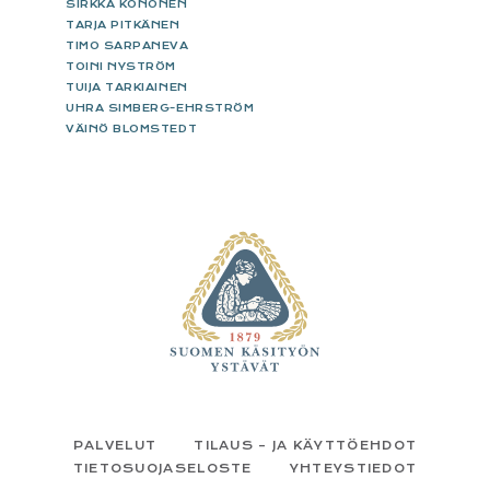
SIRKKA KÖNÖNEN
TARJA PITKÄNEN
TIMO SARPANEVA
TOINI NYSTRÖM
TUIJA TARKIAINEN
UHRA SIMBERG-EHRSTRÖM
VÄINÖ BLOMSTEDT
FOOTER
PALVELUT
TILAUS – JA KÄYTTÖEHDOT
TIETOSUOJASELOSTE
YHTEYSTIEDOT