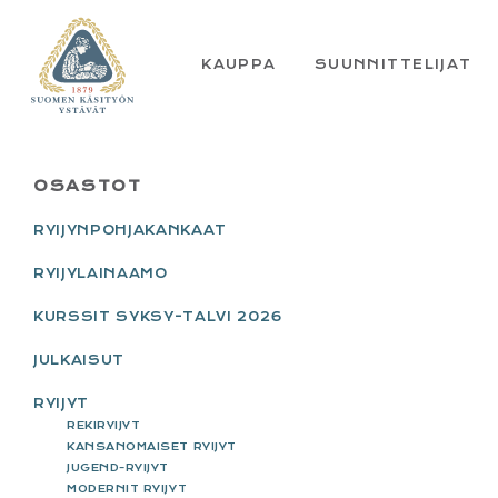
Skip
Skip
Skip
Skip
to
to
to
to
primary
main
primary
footer
KAUPPA
SUUNNITTELIJAT
navigation
content
sidebar
PRIMARY
OSASTOT
SIDEBAR
RYIJYNPOHJAKANKAAT
RYIJYLAINAAMO
KURSSIT SYKSY-TALVI 2026
JULKAISUT
RYIJYT
REKIRYIJYT
KANSANOMAISET RYIJYT
JUGEND-RYIJYT
MODERNIT RYIJYT