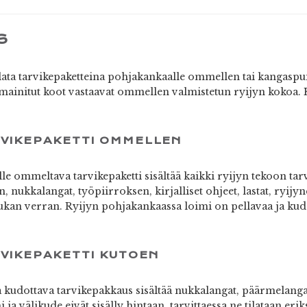
S
ilata tarvikepaketteina pohjakankaalle ommellen tai kangaspui
mainitut koot vastaavat ommellen valmistetun ryijyn kokoa. 
RVIKEPAKETTI OMMELLEN
e ommeltava tarvikepaketti sisältää kaikki ryijyn tekoon tarvi
 nukkalangat, työpiirroksen, kirjalliset ohjeet, lastat, ryijyn
an verran. Ryijyn pohjakankaassa loimi on pellavaa ja kude
RVIKEPAKETTI KUTOEN
kudottava tarvikepakkaus sisältää nukkalangat, päärmelangat,
 ja välikude eivät sisälly hintaan, tarvittaessa ne tilataan er