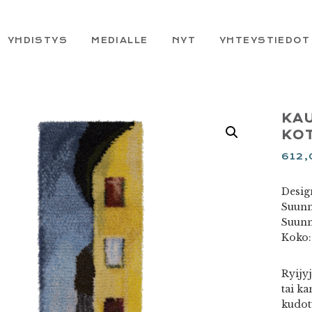
YHDISTYS
MEDIALLE
NYT
YHTEYSTIEDOT
KAU
KO
612
Desig
Suunn
Suunn
Koko:
Ryijy
tai ka
kudot