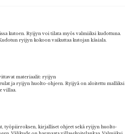
ssa kutoen. Ryijyn voi tilata myös valmiiksi kudottuna.
Kudotun ryijyn kokoon vaikuttaa kutojan käsiala.
ttavat materiaalit: ryijyn
eulat ja ryijyn huolto-ohjeen. Ryijyä on aloitettu malliksi
 villaa.
 työpiirroksen, kirjalliset ohjeet sekä ryijyn huolto-
ikseen. Välikude on harmaata villasekoitelankaa. Valmiiksi