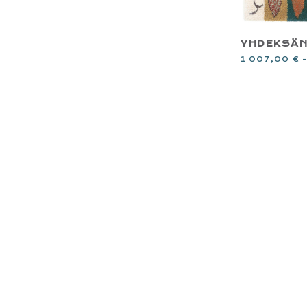
YHDEKSÄN
1 007,00
€
FOOTER