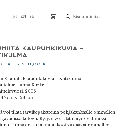
Products
search
FI
EN
SE
NIITA KAUPUNKIKUVIA –
TIKULMA
,00
€
–
2 510,00
€
n: Kauniita kaupunkikuvia – Kotikulma
ittelija: Hanna Kurkela
itteluvuosi: 2006
 45 cm x 198 cm
jä voi tilata tarvikepaketteina pohjakankaalle ommellen
ngaspuissa kutoen. Ryijyn voi tilata myös valmiiksi
tuna. Hinnastossa mainitut koot vastaavat ommellen