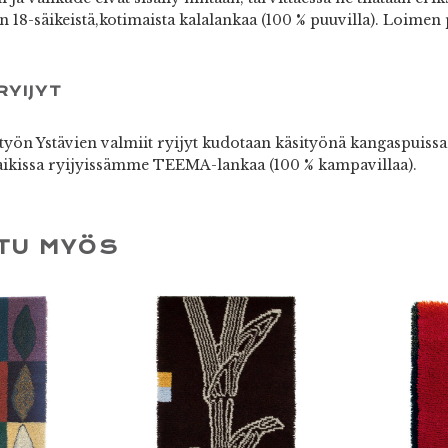
n 18-säikeistä,kotimaista kalalankaa (100 % puuvilla). Loimen 
RYIJYT
yön Ystävien valmiit ryijyt kudotaan käsityönä kangaspuiss
kissa ryijyissämme TEEMA-lankaa (100 % kampavillaa).
TU MYÖS