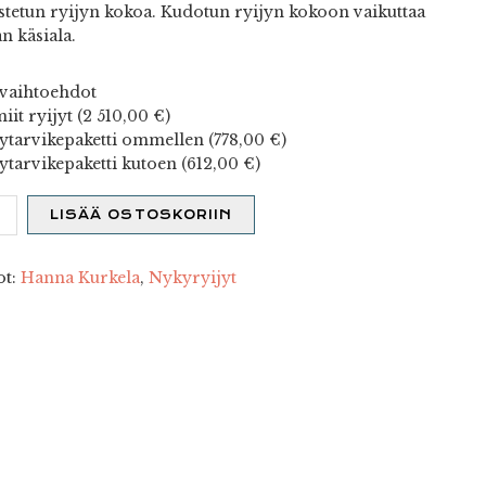
stetun ryijyn kokoa. Kudotun ryijyn kokoon vaikuttaa
n käsiala.
vaihtoehdot
iit ryijyt (
2 510,00
€
)
ytarvikepaketti ommellen (
778,00
€
)
ytarvikepaketti kutoen (
612,00
€
)
ita
LISÄÄ OSTOSKORIIN
nkikuvia
ulma
ot:
Hanna Kurkela
,
Nykyryijyt
ä