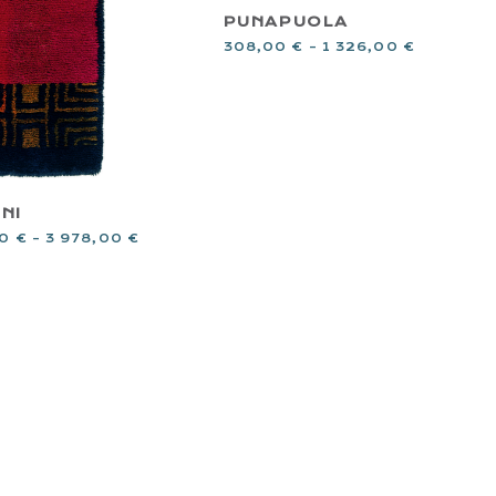
PUNAPUOLA
308,00
€
–
1 326,00
€
INI
00
€
–
3 978,00
€