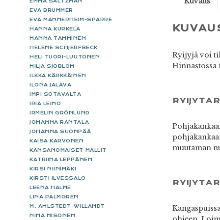
Kuvaus
EMMA SALTZMAN
EVA BRUMMER
EVA MANNERHEIM-SPARRE
KUVAU
HANNA KURKELA
HANNA TAMMINEN
HELENE SCHJERFBECK
Ryijyjä voi t
HELI TUORI-LUUTONEN
Hinnastossa 
HILJA SJÖBLOM
ILKKA KÄRKKÄINEN
ILONA JALAVA
IMPI SOTAVALTA
RYIJYTA
IRIA LEINO
IRMELIN GRÖNLUND
JOHANNA RANTALA
Pohjakankaall
JOHANNA SUONPÄÄ
pohjakankaan,
KAISA KARVONEN
muutaman nuk
KANSANOMAISET MALLIT
KATRIINA LEPPÄNEN
KIRSI NIINIMÄKI
KIRSTI ILVESSALO
RYIJYTA
LEENA HALME
LINA PALMGREN
M. AHLSTEDT-WILLANDT
Kangaspuissa 
NINA NISONEN
ohjeen. Loimi